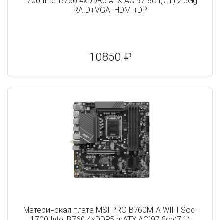
1700 Intel B760 4xDDR5 ATX AC`97 8ch(7.1) 2.5Gg
RAID+VGA+HDMI+DP
10850 ₽
Материнская плата MSI PRO B760M-A WIFI Soc-
1700 Intel B760 4xDDR5 mATX AC`97 8ch(7.1)