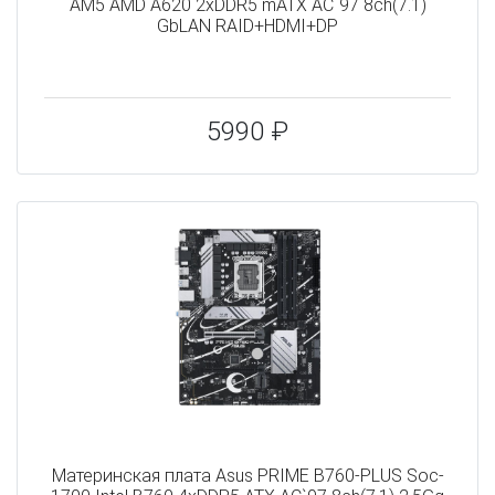
AM5 AMD A620 2xDDR5 mATX AC`97 8ch(7.1)
GbLAN RAID+HDMI+DP
5990 ₽
Материнская плата Asus PRIME B760-PLUS Soc-