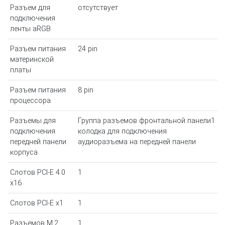
Разъем для
отсутствует
подключения
ленты aRGB
Разъем питания
24 pin
материнской
платы
Разъем питания
8 pin
процессора
Разъемы для
Группа разъемов фронтальной панели1
подключения
колодка для подключения
передней панели
аудиоразъема на передней панели
корпуса
Слотов PCI-E 4.0
1
x16
Слотов PCI-E x1
1
Разъемов M.2
1