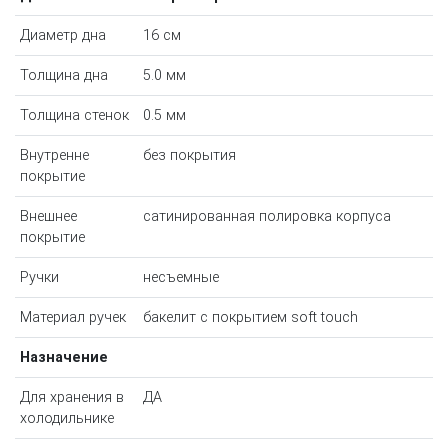
Диаметр дна
16 см
Толщина дна
5.0 мм
Толщина стенок
0.5 мм
Внутренне
без покрытия
покрытие
Внешнее
сатинированная полировка корпуса
покрытие
Ручки
несъемные
Материал ручек
бакелит с покрытием soft touch
Назначение
Для хранения в
ДА
холодильнике