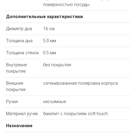
поверхностью посуды.
Дополнительные характеристики
Диаметр дна
16 см
Толщина дна
5.0 мм
Толщина стенок
0.5 мм
Внутренне
без покрытия
покрытие
Внешнее
сатинированная полировка корпуса
покрытие
Ручки
несъемные
Материал ручек
бакелит с покрытием soft touch
Назначение