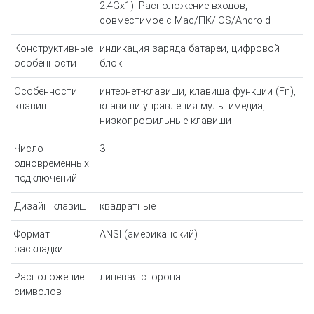
2.4Gx1). Расположение входов,
совместимое с Mac/ПК/iOS/Android
Конструктивные
индикация заряда батареи, цифровой
особенности
блок
Особенности
интернет-клавиши, клавиша функции (Fn),
клавиш
клавиши управления мультимедиа,
низкопрофильные клавиши
Число
3
одновременных
подключений
Дизайн клавиш
квадратные
Формат
ANSI (американский)
раскладки
Расположение
лицевая сторона
символов