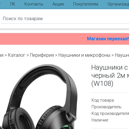
г
ПК
Контакты
Акции
Покупателям
Организац
ы
Магазин переехал!
ая
>
Каталог
>
Периферия
>
Наушники и микрофоны
>
Наушн
Наушники с
черный 2м 
(W108)
Код товара:
Производитель:
Код производителя
Наличие: