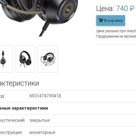
Цена:
740 ₽
В корзину
Цена указана при покуп
Предложение не являют
актеристики
од
6931474799418
вные характеристики
акустический
закрытые
онструкции
мониторные