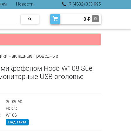
иям
Новости
+7 (4832) 333-995
0
₽
0
ики накладные проводные
 микрофоном Hoco W108 Sue
мониторные USB оголовье
2002060
HOCO
:
W108
Под заказ