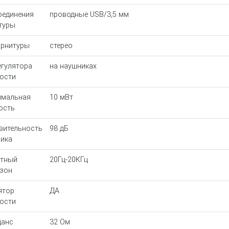
оединения
проводные USB/3,5 мм
туры
арнитуры
стерео
егулятора
на наушниках
ости
имальная
10 мВт
ость
вительность
98 дБ
ика
отный
20Гц-20КГц
зон
ятор
ДА
ости
данс
32 Ом