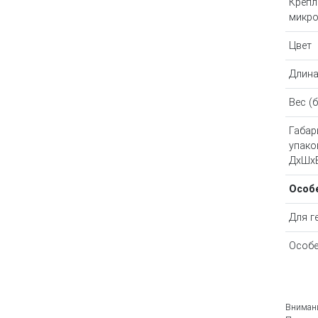
Крепл
микр
Цвет
Длина
Вес (
Габар
упако
ДхШх
Особ
Для г
Особе
Внимани