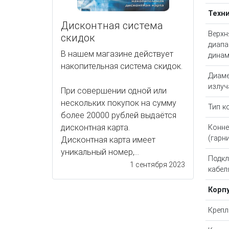
Техн
Дисконтная система
Верхн
скидок
диапа
В нашем магазине действует
динам
накопительная система скидок.
Диаме
излуч
При совершении одной или
нескольких покупок на сумму
Тип к
более 20000 рублей выдаётся
дисконтная карта.
Конне
(гарн
Дисконтная карта имеет
уникальный номер,...
Подк
1 сентября 2023
кабел
Корп
Крепл