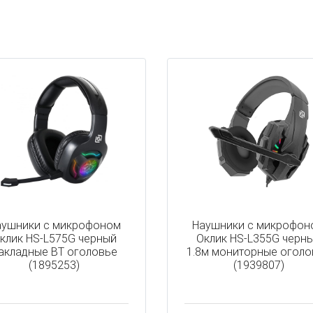
аушники с микрофоном
Наушники с микрофон
клик HS-L575G черный
Оклик HS-L355G черн
акладные BT оголовье
1.8м мониторные оголо
(1895253)
(1939807)