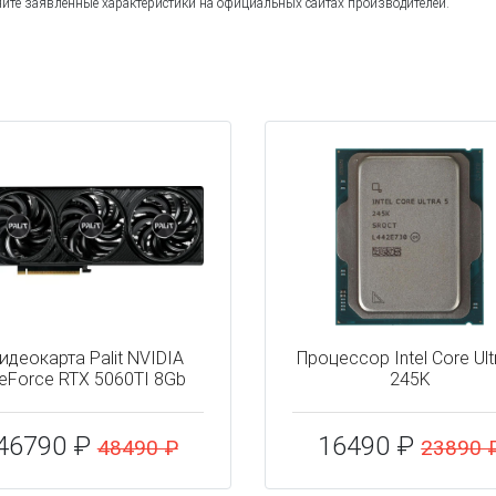
йте заявленные характеристики на официальных сайтах производителей.
идеокарта Palit NVIDIA
Процессор Intel Core Ult
eForce RTX 5060TI 8Gb
245K
46790 ₽
16490 ₽
48490 ₽
23890 