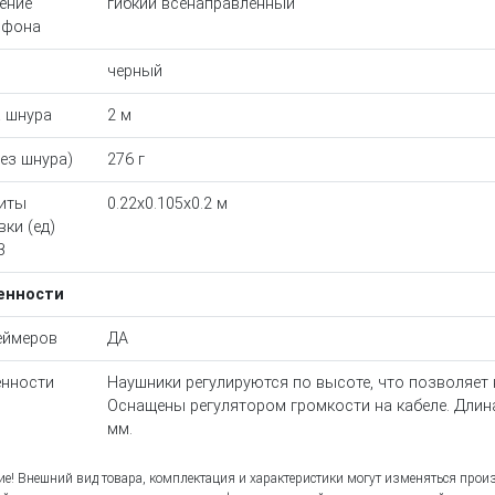
ение
гибкий всенаправленный
офона
черный
 шнура
2 м
без шнура)
276 г
иты
0.22x0.105x0.2 м
вки (ед)
В
енности
еймеров
ДА
нности
Наушники регулируются по высоте, что позволяет
Оснащены регулятором громкости на кабеле. Длина
мм.
е! Внешний вид товара, комплектация и характеристики могут изменяться прои