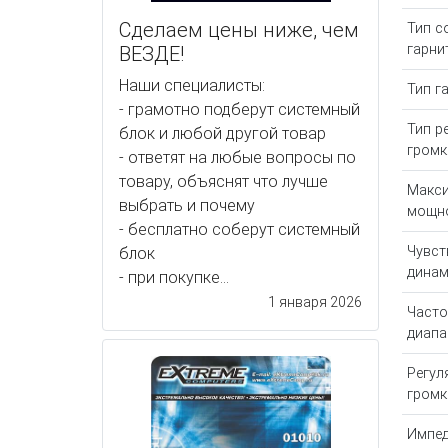
Сделаем цены ниже, чем
Тип с
гарни
ВЕЗДЕ!
Наши специалисты:
Тип г
- грамотно подберут системный
Тип р
блок и любой другой товар
громк
- ответят на любые вопросы по
товару, объяснят что лучше
Макс
выбрать и почему
мощн
- бесплатно соберут системный
Чувст
блок
динам
- при покупке...
1 января 2026
Част
диапа
Регул
громк
Импе