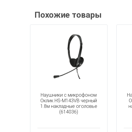
Похожие товары
Наушники с микрофоном
Н
Оклик HS-M143VB черный
О
1.8м накладные оголовье
н
(614036)