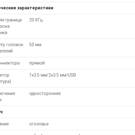
ические характеристики
яя граница
20 КГц
зона
ика
тр головок
50 мм
ателей
оннектора
прямой
ктор
1x3.5 мм/2x3.5 мм/USB
итура)
лючение
одностороннее
я
ус
ение
оголовье