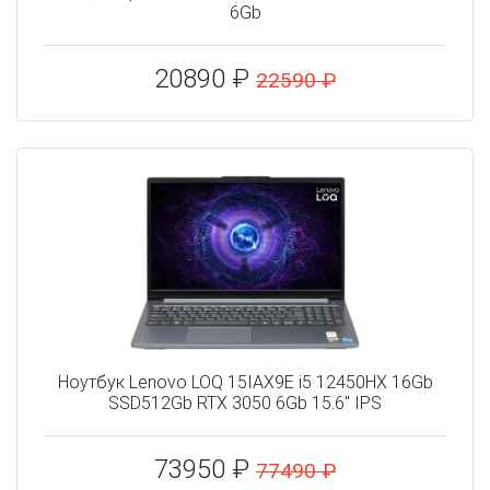
6Gb
20890 ₽
22590 ₽
Ноутбук Lenovo LOQ 15IAX9E i5 12450HX 16Gb
SSD512Gb RTX 3050 6Gb 15.6" IPS
73950 ₽
77490 ₽