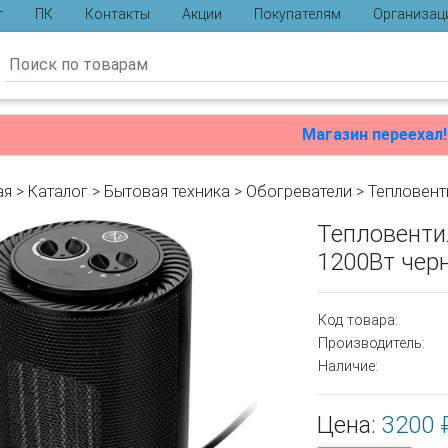
г
ПК
Контакты
Акции
Покупателям
Организац
ы
Магазин переехал!
ая
>
Каталог
>
Бытовая техника
>
Обогреватели
>
Тепловент
Тепловенти
1200Вт чер
Код товара:
Производитель:
Наличие:
Цена:
3200 