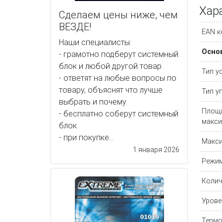
Хар
Сделаем цены ниже, чем
ВЕЗДЕ!
EAN к
Наши специалисты:
Осно
- грамотно подберут системный
блок и любой другой товар
Тип у
- ответят на любые вопросы по
товару, объяснят что лучше
Тип у
выбрать и почему
Площа
- бесплатно соберут системный
макс
блок
- при покупке...
Макс
1 января 2026
Режи
Колич
Урове
Термо