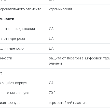
агревательного элемента
керамический
енности
а от опрокидывания
ДА
а от перегрева
ДА
 для переноски
ДА
нности
защита от перегрева, цифровой тер
элемент
ус
ающийся корпус
ДА
вращения корпуса
70 °
иал корпуса
термостойкий пластик