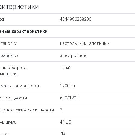
актеристики
од
4044996238296
вные характеристики
становки
настольный/напольный
правления
электронное
ль обогрева,
12 м2
имальная
имальная мощность
1200 Вт
мы мощности
600/1200
ество режимов мощности
2
нь шума
41 дБ
стат
ДА