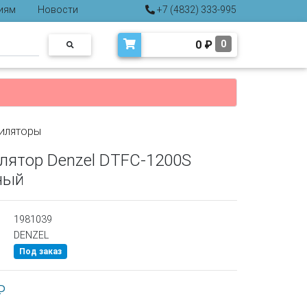
иям
Новости
+7 (4832) 333-995
0
₽
0
иляторы
лятор Denzel DTFC-1200S
ный
1981039
DENZEL
Под заказ
₽