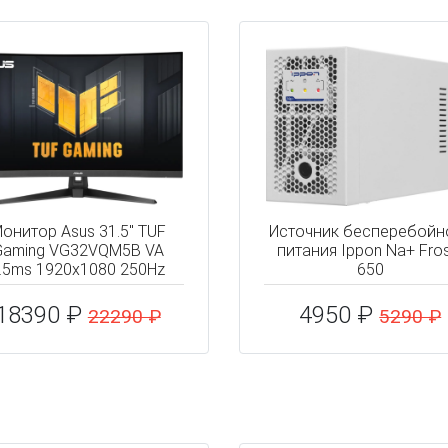
онитор Asus 31.5" TUF
Источник бесперебойн
Gaming VG32VQM5B VA
питания Ippon Na+ Fro
.5ms 1920x1080 250Hz
650
18390 ₽
4950 ₽
22290 ₽
5290 ₽