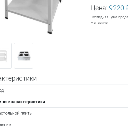
Цена:
9220 
Последняя цена прод
магазине.
актеристики
од
вные характеристики
астольной плиты
ление