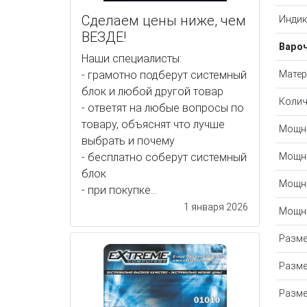
Сделаем цены ниже, чем
Индик
ВЕЗДЕ!
Варо
Наши специалисты:
- грамотно подберут системный
Матер
блок и любой другой товар
Колич
- ответят на любые вопросы по
товару, объяснят что лучше
Мощно
выбрать и почему
- бесплатно соберут системный
Мощно
блок
Мощно
- при покупке...
1 января 2026
Мощно
Разме
Разме
Разме