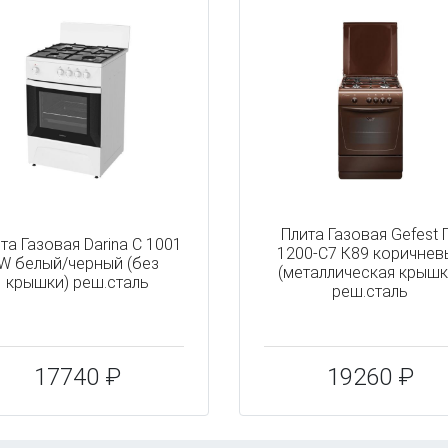
Плита Газовая Gefest 
та Газовая Darina C 1001
1200-С7 К89 коричнев
W белый/черный (без
(металлическая крышк
крышки) реш.сталь
реш.сталь
17740 ₽
19260 ₽