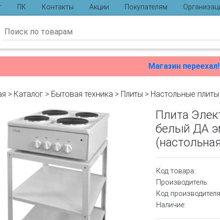
г
ПК
Контакты
Акции
Покупателям
Организац
ы
Магазин переехал!
ая
>
Каталог
>
Бытовая техника
>
Плиты
>
Настольные плиты
Плита Элек
белый ДА э
(настольная
Код товара:
Производитель:
Код производителя
Наличие: