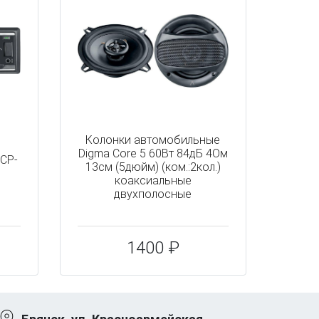
Колонки автомобильные
Digma Core 5 60Вт 84дБ 4Ом
CP-
13см (5дюйм) (ком.:2кол.)
коаксиальные
двухполосные
1400 ₽