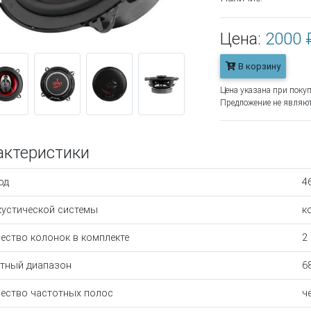
Цена:
2000 
В корзину
Цена указана при покуп
Предложение не являют
актеристики
од
4
кустической системы
к
ество колонок в комплекте
2
тный диапазон
6
ество частотных полос
ч