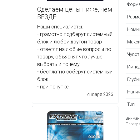
Форма
Сделаем цены ниже, чем
ВЕЗДЕ!
Разме
Наши специалисты:
Номи
- грамотно подберут системный
блок и любой другой товар
Макс
- ответят на любые вопросы по
Чувст
товару, объяснят что лучше
выбрать и почему
Импе
- бесплатно соберут системный
блок
Глуби
- при покупке...
Налич
1 января 2026
Тип
Внимани
Проверя