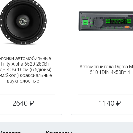
олонки автомобильные
nfinity Alpha 6520 280Вт
Автомагнитола Digma M
дБ 4Ом 16см (6.5дюйм)
518 1DIN 4x50Вт 4
ом.:2кол.) коаксиальные
двухполосные
2640 ₽
1140 ₽