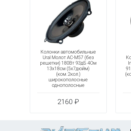
Колонки автомобильные
Ural Молот АС-М57 (без
К
решетки) 180Вт 93дБ 4Ом
I
13x18см (5x7дюйм)
91
(ком.:2кол.)
(к
широкополосные
однополосные
2160 ₽