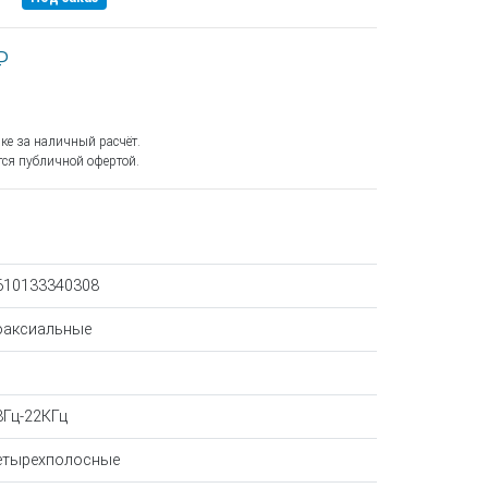
₽
ке за наличный расчёт.
ся публичной офертой.
610133340308
оаксиальные
8Гц-22КГц
етырехполосные