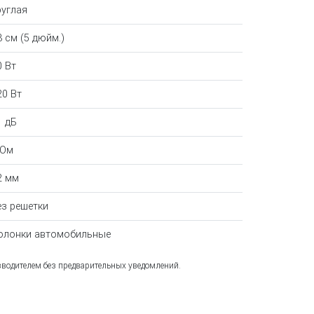
руглая
3 см (5 дюйм.)
0 Вт
20 Вт
1 дБ
 Ом
2 мм
ез решетки
олонки автомобильные
зводителем без предварительных уведомлений.