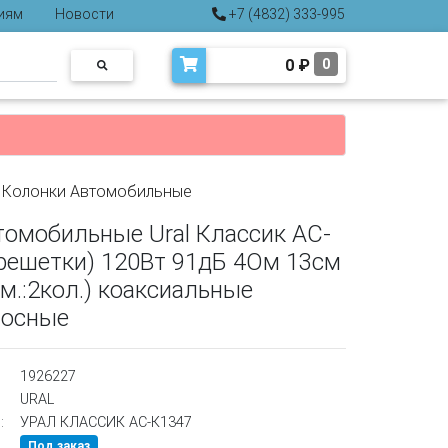
иям
Новости
+7 (4832) 333-995
0
₽
0
>
Колонки Автомобильные
томобильные Ural Классик АС-
 решетки) 120Вт 91дБ 4Ом 13см
м.:2кол.) коаксиальные
лосные
1926227
URAL
:
УРАЛ КЛАССИК АС-К1347
Под заказ