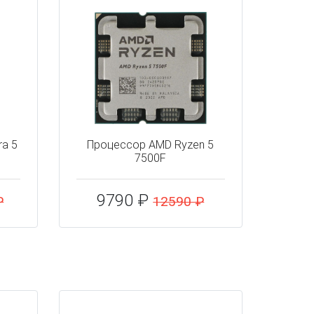
ra 5
Процессор AMD Ryzen 5
7500F
9790 ₽
₽
12590 ₽