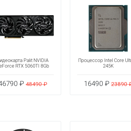
идеокарта Palit NVIDIA
Процессор Intel Core Ult
eForce RTX 5060TI 8Gb
245K
46790 ₽
16490 ₽
48490 ₽
23890 