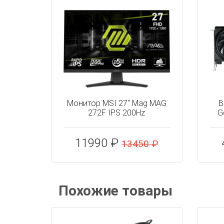
Монитор MSI 27" Mag MAG
В
272F IPS 200Hz
G
11990 ₽
13450 ₽
Похожие товары