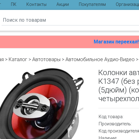
г
ПК
Контакты
Акции
Покупателям
Организац
ы
Магазин переехал!
ая
>
Каталог
>
Автотовары
>
Автомобильное Аудио-Видео
Колонки ав
К1347 (без
(5дюйм) (ко
четырехпо
Код товара:
Производитель:
Код производителя
Наличие: