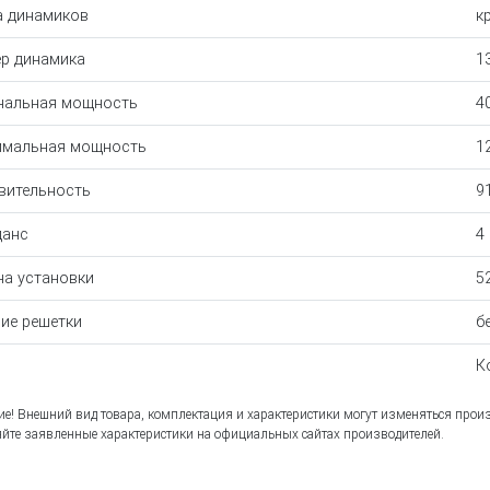
 динамиков
к
р динамика
1
нальная мощность
4
имальная мощность
1
вительность
9
данс
4
на установки
5
ие решетки
б
К
е! Внешний вид товара, комплектация и характеристики могут изменяться прои
йте заявленные характеристики на официальных сайтах производителей.