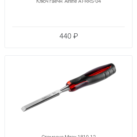
Ключ гаечн. Airline AT-RRS-04
440 ₽