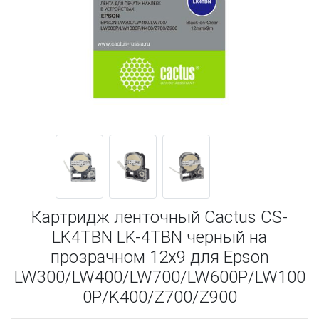
Картридж ленточный Cactus CS-
LK4TBN LK-4TBN черный на
прозрачном 12x9 для Epson
LW300/LW400/LW700/LW600P/LW100
0P/K400/Z700/Z900