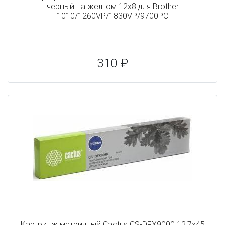
черный на желтом 12x8 для Brother
1010/1260VP/1830VP/9700PC
310 ₽
Картридж матричный Cactus CS-DFX9000 12.7x45