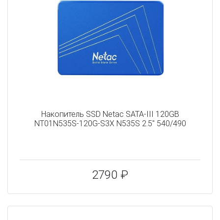
Накопитель SSD Netac SATA-III 120GB
NT01N535S-120G-S3X N535S 2.5" 540/490
2790 ₽