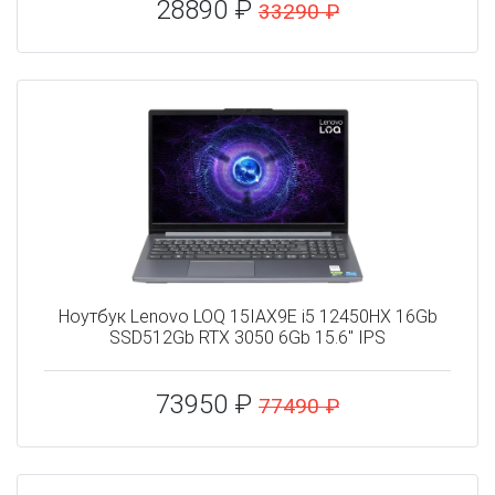
28890 ₽
33290 ₽
Ноутбук Lenovo LOQ 15IAX9E i5 12450HX 16Gb
SSD512Gb RTX 3050 6Gb 15.6" IPS
73950 ₽
77490 ₽