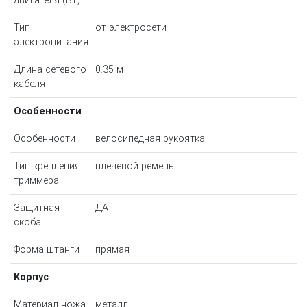
двигателя (Вт)
Тип
от электросети
электропитания
Длина сетевого
0.35 м
кабеля
Особенности
Особенности
велосипедная рукоятка
Тип крепления
плечевой ремень
триммера
Защитная
ДА
скоба
Форма штанги
прямая
Корпус
Материал ножа
металл