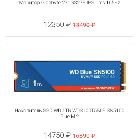
Монитор Gigabyte 27" GS27F IPS 1ms 165Hz
12350 ₽
13490 ₽
Накопитель SSD WD 1TB WDS100T5B0E SN5100
Blue M.2
14750 ₽
16890 ₽