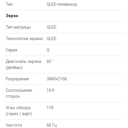
Тип
QLED-телевизор
Экран
Тип матрицы
QLED
Технология экрана
QLED
Серия
Q
Диагональ экрана
65 "
(дюймы)
Разрешение
3840x2160
Соотношение
16:9
сторон
Углы обзора
178
(гориз / верт)
Частота
60 Гц