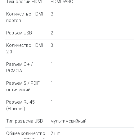
Технологии HDMI
HDMI eARC
Количество HDMI
3
портов
Разъем USB
2
Количество HDMI
3
2.0
Разъем CI+ /
1
PCMCIA
Разъем S / PDIF
1
оптический
Разъем RJ-45
1
(Ethernet)
Тип разъема USB
мультимедийный
Общее количество
2 шт