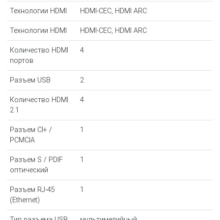
Технологии HDMI
HDMI-CEC, HDMI ARC
Технологии HDMI
HDMI-CEC, HDMI ARC
Количество HDMI
4
портов
Разъем USB
2
Количество HDMI
4
2.1
Разъем CI+ /
1
PCMCIA
Разъем S / PDIF
1
оптический
Разъем RJ-45
1
(Ethernet)
Тип разъема USB
мультимедийный