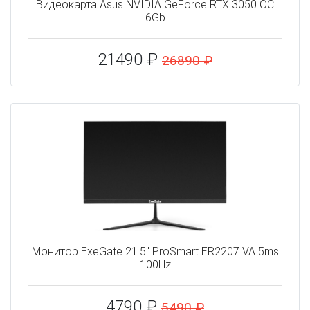
Видеокарта Asus NVIDIA GeForce RTX 3050 OC
6Gb
21490 ₽
26890 ₽
Монитор ExeGate 21.5" ProSmart ER2207 VA 5ms
100Hz
4790 ₽
5490 ₽