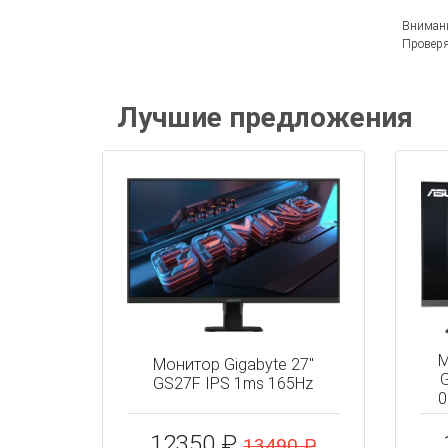
Внимани
Проверя
Лучшие предложения
М
Монитор Gigabyte 27"
GS27F IPS 1ms 165Hz
0
12350 ₽
13490 ₽