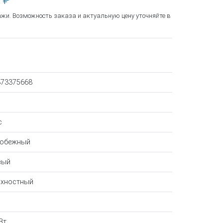
 ₽
ажи. Возможность заказа и актуальную цену уточняйте в
373375668
с
робежный
вый
рхностный
Вт