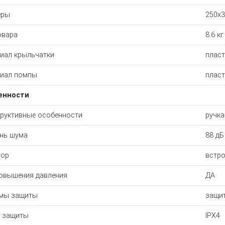
еры
250x
овара
8.6 кг
иал крыльчатки
пласт
иал помпы
пласт
енности
руктивные особенности
ручка
нь шума
88 дБ
тор
встр
овышения давления
ДА
емы защиты
защит
 защиты
IPX4