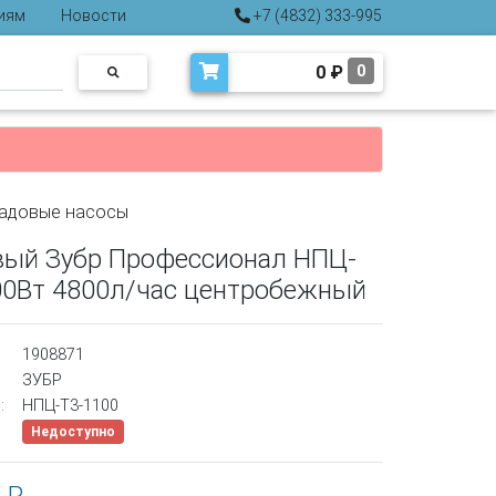
иям
Новости
+7 (4832) 333-995
0
₽
0
адовые насосы
вый Зубр Профессионал НПЦ-
00Вт 4800л/час центробежный
1908871
ЗУБР
:
НПЦ-Т3-1100
Недоступно