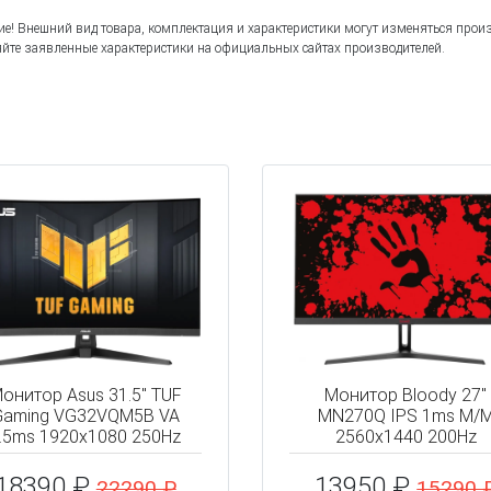
е! Внешний вид товара, комплектация и характеристики могут изменяться прои
йте заявленные характеристики на официальных сайтах производителей.
онитор Asus 31.5" TUF
Монитор Bloody 27"
Gaming VG32VQM5B VA
MN270Q IPS 1ms M/
.5ms 1920x1080 250Hz
2560x1440 200Hz
18390 ₽
13950 ₽
22290 ₽
15290 