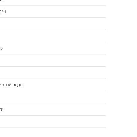
л/ч
ар
истой воды
ти