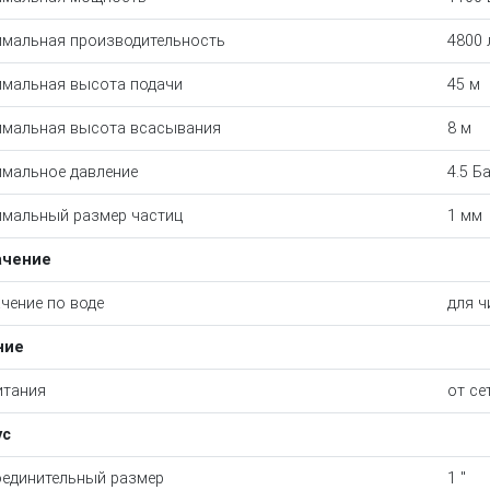
мальная производительность
4800 
мальная высота подачи
45 м
мальная высота всасывания
8 м
мальное давление
4.5 Б
мальный размер частиц
1 мм
ачение
чение по воде
для ч
ние
итания
от се
ус
единительный размер
1 "