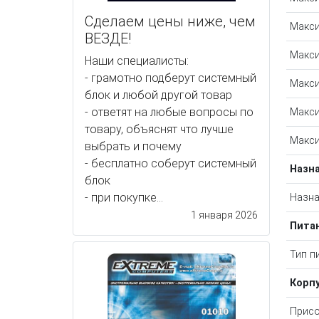
Сделаем цены ниже, чем
Макси
ВЕЗДЕ!
Макси
Наши специалисты:
- грамотно подберут системный
Макси
блок и любой другой товар
- ответят на любые вопросы по
Макси
товару, объяснят что лучше
Макси
выбрать и почему
- бесплатно соберут системный
Назн
блок
- при покупке...
Назна
1 января 2026
Пита
Тип п
Корп
Присо