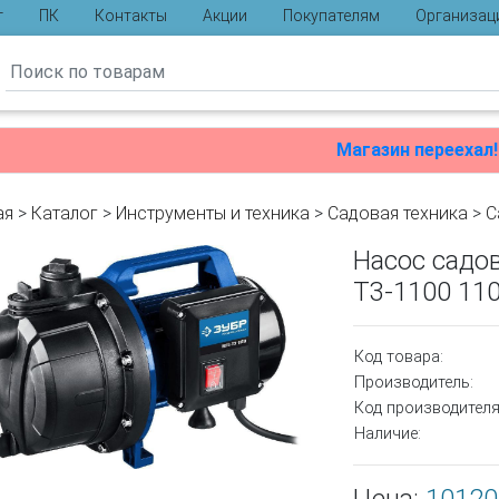
г
ПК
Контакты
Акции
Покупателям
Организац
ы
Магазин переехал!
ая
>
Каталог
>
Инструменты и техника
>
Садовая техника
>
С
Насос садо
Т3-1100 11
Код товара:
Производитель:
Код производителя
Наличие: