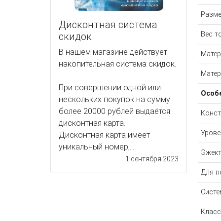
Разм
Дисконтная система
Вес т
скидок
В нашем магазине действует
Матер
накопительная система скидок.
Матер
При совершении одной или
Особ
нескольких покупок на сумму
более 20000 рублей выдаётся
Конст
дисконтная карта.
Урове
Дисконтная карта имеет
уникальный номер,...
Эжек
1 сентября 2023
Для п
Сист
Класс