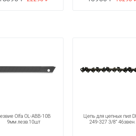
езвие Olfa OL-ABB-10B
Цепь для цепных пил 
9мм лезв.10шт
249-327 3/8" 46звен.