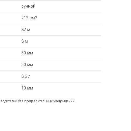
ручной
212 см3
32 м
8 м
50 мм
50 мм
3.6 л
10 мм
зводителем без предварительных уведомлений.