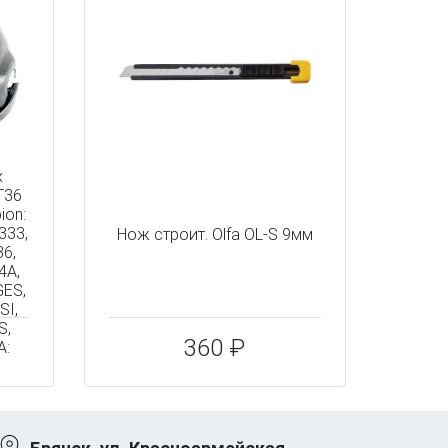
х
T36
ion:
333,
Нож строит. Olfa OL-S 9мм
36,
4A,
GES,
SI,
S,
360 ₽
A: