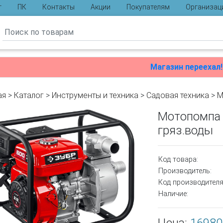
г
ПК
Контакты
Акции
Покупателям
Организац
ы
Магазин переехал!
ая
>
Каталог
>
Инструменты и техника
>
Садовая техника
>
М
Мотопомпа 
гряз.воды
Код товара:
Производитель:
Код производителя
Наличие: