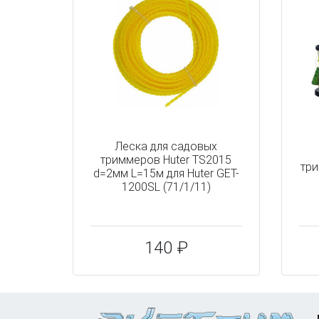
Леска для садовых
триммеров Huter TS2015
три
d=2мм L=15м для Huter GET-
1200SL (71/1/11)
140 ₽