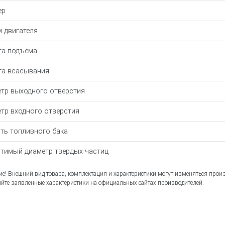
ер
 двигателя
а подъема
а всасывания
тр выходного отверстия
тр входного отверстия
ть топливного бака
тимый диаметр твердых частиц
е! Внешний вид товара, комплектация и характеристики могут изменяться прои
йте заявленные характеристики на официальных сайтах производителей.