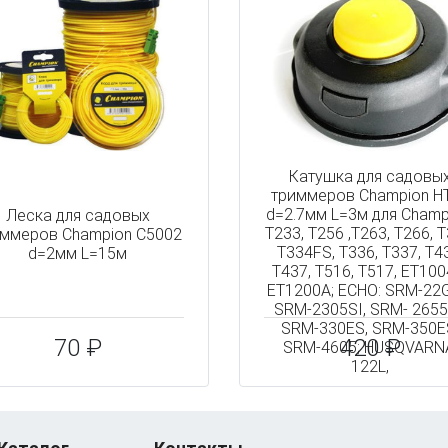
Катушка для садовы
триммеров Champion H
d=2.7мм L=3м для Champ
Леска для садовых
Т233, Т256 ,Т263, Т266, Т
ммеров Champion C5002
Т334FS, Т336, Т337, Т4
d=2мм L=15м
Т437, Т516, Т517, ET100
ET1200A; ECHO: SRM-22
SRM-2305SI, SRM- 2655
SRM-330ES, SRM-350E
70 ₽
420 ₽
SRM-4605; HUSQVARN
122L,