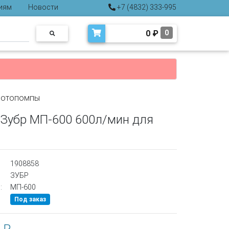
иям
Новости
+7 (4832) 333-995
0
₽
0
отопомпы
Зубр МП-600 600л/мин для
1908858
ЗУБР
:
МП-600
Под заказ