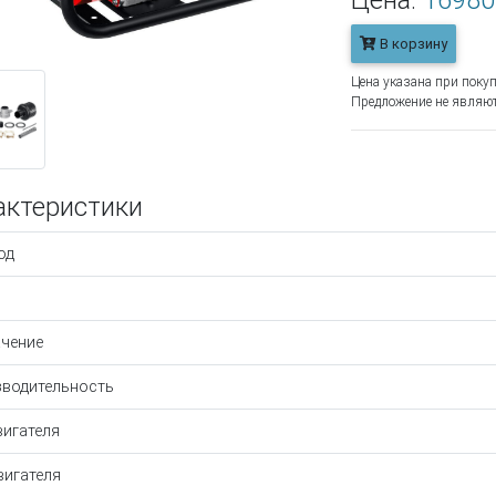
Цена:
16980
В корзину
Цена указана при покуп
Предложение не являют
актеристики
од
чение
водительность
вигателя
вигателя