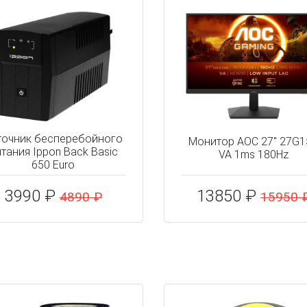
точник бесперебойного
Монитор AOC 27" 27G
тания Ippon Back Basic
VA 1ms 180Hz
650 Euro
3990 ₽
13850 ₽
4890 ₽
15950 