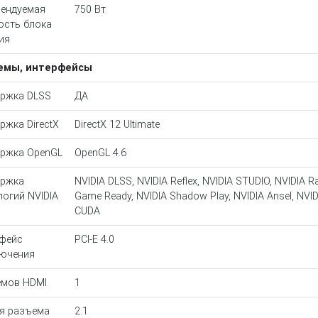
ендуемая
750 Вт
сть блока
ия
емы, интерфейсы
ржка DLSS
ДА
ржка DirectX
DirectX 12 Ultimate
ржка OpenGL
OpenGL 4.6
ержка
NVIDIA DLSS, NVIDIA Reflex, NVIDIA STUDIO, NVIDIA R
логий NVIDIA
Game Ready, NVIDIA Shadow Play, NVIDIA Ansel, NVID
CUDA
фейс
PCI-E 4.0
ючения
мов HDMI
1
я разъема
2.1