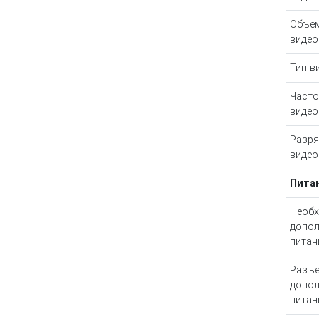
Объе
видео
Тип в
Часто
видео
Разря
видео
Пита
Необх
допол
питан
Разъ
допол
питан