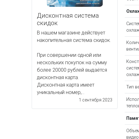
Охла
Дисконтная система
скидок
Систе
охлаж
В нашем магазине действует
накопительная система скидок.
Колич
венти
При совершении одной или
Конст
нескольких покупок на сумму
сист
более 20000 рублей выдаётся
охлаж
дисконтная карта.
Дисконтная карта имеет
Тип в
уникальный номер,...
Испол
1 сентября 2023
тепло
Памя
Объе
видео