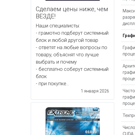
Сделаем цены ниже, чем
Макс
ВЕЗДЕ!
разре
диспл
Наши специалисты:
- грамотно подберут системный
Граф
блок и любой другой товар
- ответят на любые вопросы по
Графи
проце
товару, объяснят что лучше
выбрать и почему
Архит
- бесплатно соберут системный
графи
блок
проце
- при покупке...
Часто
1 января 2026
графи
проце
Техпр
Число
CUDA