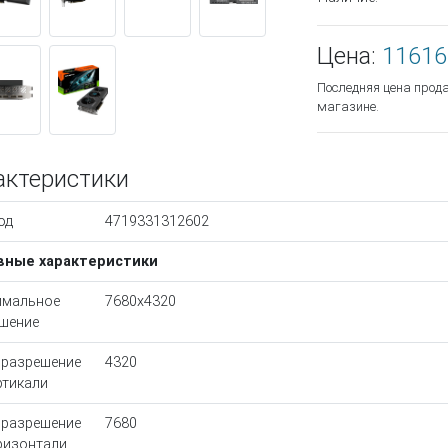
Цена:
11616
Последняя цена прод
магазине.
актеристики
од
4719331312602
вные характеристики
имальное
7680x4320
шение
 разрешение
4320
ртикали
 разрешение
7680
ризонтали