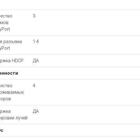
ество
3
емов
yPort
я разъема
1.4
yPort
ержка HDCP
ДА
енности
ество
4
ерживаемых
торов
ержка
ДА
ировки лучей
ус