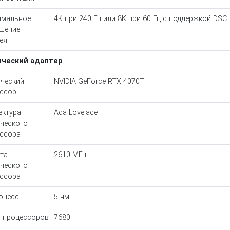
имальное
4K при 240 Гц или 8K при 60 Гц с поддержкой DSC
шение
ея
ический адаптер
ческий
NVIDIA GeForce RTX 4070TI
ссор
ектура
Ada Lovelace
ческого
ссора
та
2610 МГц
ческого
ссора
оцесс
5 нм
 процессоров
7680