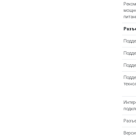
Реком
мощно
питан
Разъ
Подде
Подде
Подде
Подд
техно
Интер
подкл
Разъе
Верси