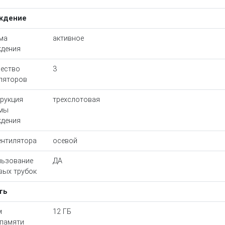
ждение
ма
активное
дения
ество
3
ляторов
рукция
трехслотовая
емы
дения
ентилятора
осевой
ьзование
ДА
вых трубок
ть
м
12 ГБ
памяти