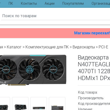
г
ПК
Контакты
Акции
Покупателям
Организац
ы
Магазин переехал!
ая
>
Каталог
>
Комплектующие для ПК
>
Видеокарты
>
PCI-E
Видеокарта 
N407TEAGLE
4070TI 122
HDMIx1 DPx
Код товара:
Производитель:
Код производителя
Наличие: