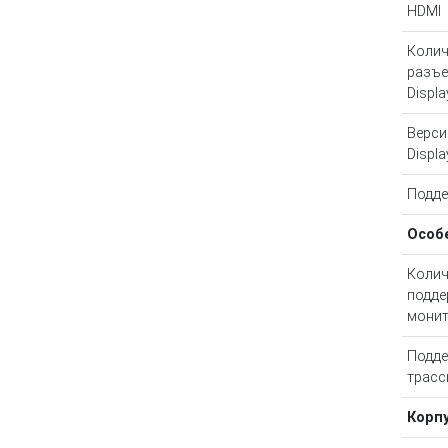
HDMI
Колич
разъ
Displa
Верси
Displa
Подд
Особ
Колич
подд
мони
Подд
трасс
Корп