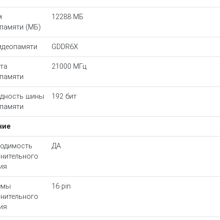
м
12288 МБ
памяти (МБ)
идеопамяти
GDDR6X
та
21000 МГц
памяти
дность шины
192 бит
памяти
ние
одимость
ДА
нительного
ия
емы
16 pin
нительного
ия