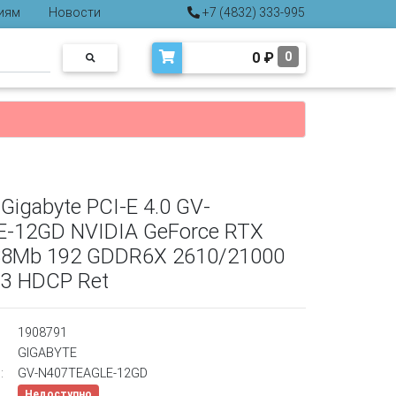
иям
Новости
+7 (4832) 333-995
0
₽
0
Gigabyte PCI-E 4.0 GV-
-12GD NVIDIA GeForce RTX
88Mb 192 GDDR6X 2610/21000
3 HDCP Ret
1908791
GIGABYTE
:
GV-N407TEAGLE-12GD
Недоступно