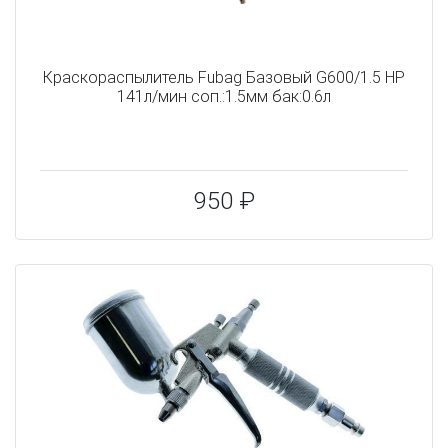
Краскораспылитель Fubag Базовый G600/1.5 HP
141л/мин соп.:1.5мм бак:0.6л
950 ₽