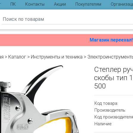
г
ПК
Контакты
Акции
Покупателям
Организац
ы
Магазин переехал!
ая
>
Каталог
>
Инструменты и техника
>
Электроинструмент
Степлер ру
скобы тип 1
500
Код товара:
Производитель:
Код производителя
Наличие: