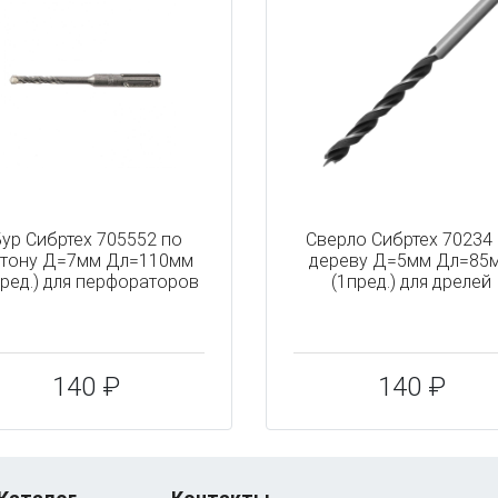
ур Сибртех 705552 по
Сверло Сибртех 70234
тону Д=7мм Дл=110мм
дереву Д=5мм Дл=85
пред.) для перфораторов
(1пред.) для дрелей
140 ₽
140 ₽