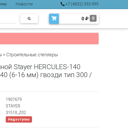
иям
Новости
+7 (4832) 333-995
0
₽
0
ы
>
Строительные степлеры
чной Stayer HERCULES-140
40 (6-16 мм) гвозди тип 300 /
1907679
STAYER
:
31510_Z02
Недоступно