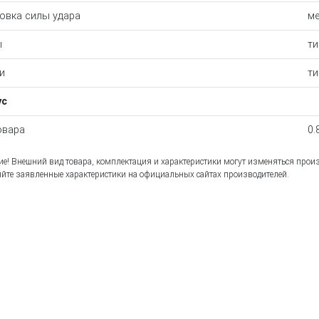
овка силы удара
ме
ы
ти
и
ти
ус
овара
0.
е! Внешний вид товара, комплектация и характеристики могут изменяться прои
йте заявленные характеристики на официальных сайтах производителей.