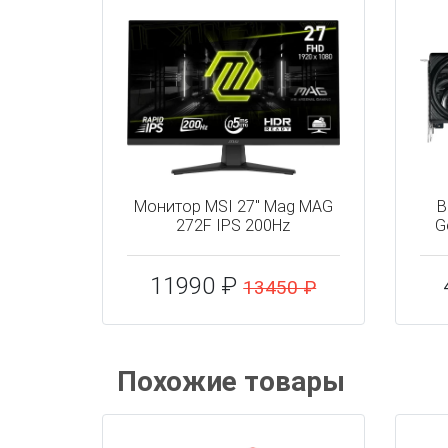
Монитор MSI 27" Mag MAG
В
272F IPS 200Hz
G
11990 ₽
13450 ₽
Похожие товары