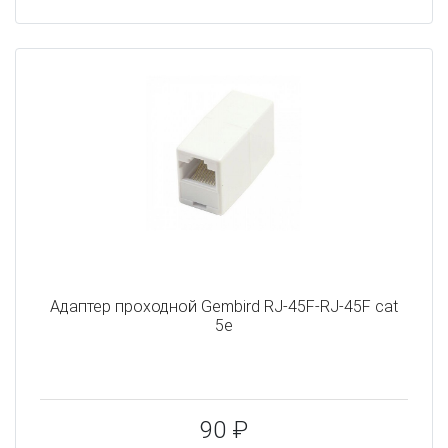
Адаптер проходной Gembird RJ-45F-RJ-45F cat
5e
90 ₽