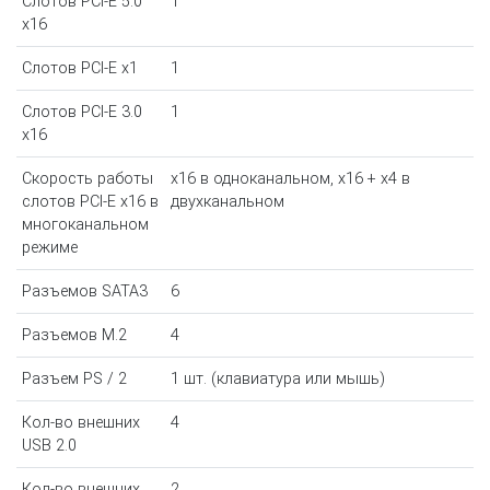
Слотов PCI-E 5.0
1
x16
Слотов PCI-E x1
1
Слотов PCI-E 3.0
1
x16
Скорость работы
x16 в одноканальном, x16 + x4 в
слотов PCI-E x16 в
двухканальном
многоканальном
режиме
Разъемов SATA3
6
Разъемов M.2
4
Разъем PS / 2
1 шт. (клавиатура или мышь)
Кол-во внешних
4
USB 2.0
Кол-во внешних
2