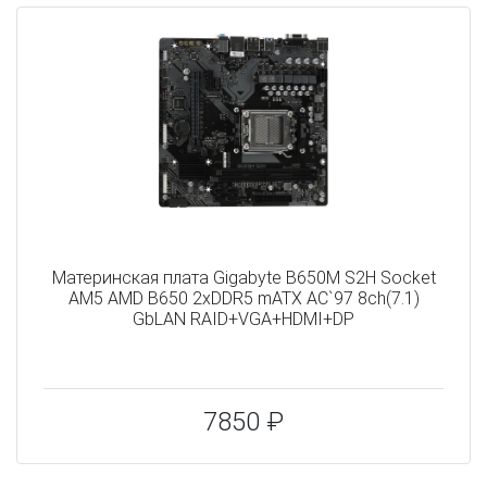
Материнская плата Gigabyte B650M S2H Socket
AM5 AMD B650 2xDDR5 mATX AC`97 8ch(7.1)
GbLAN RAID+VGA+HDMI+DP
7850 ₽