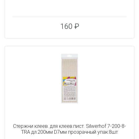
160 ₽
Cтержни клеев. для клеев.пист. Silwerhof 7-200-8-
TRA дл.200мм D7мм прозрачный упак:8шт