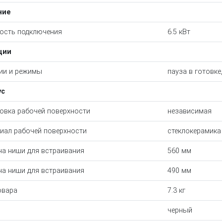
ние
ость подключения
6.5 кВт
ции
ии и режимы
пауза в готовке
ус
овка рабочей поверхности
независимая
иал рабочей поверхности
стеклокерамика
а ниши для встраивания
560 мм
на ниши для встраивания
490 мм
овара
7.3 кг
черный