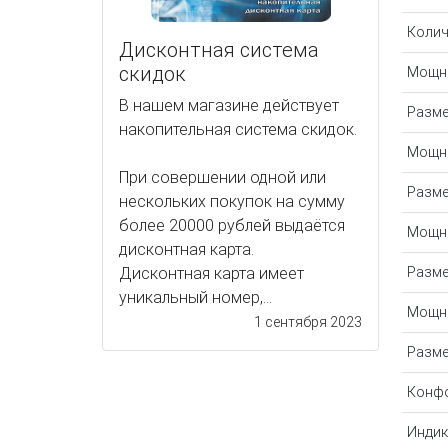
Колич
Дисконтная система
скидок
Мощно
В нашем магазине действует
Разме
накопительная система скидок.
Мощно
При совершении одной или
Разме
нескольких покупок на сумму
более 20000 рублей выдаётся
Мощно
дисконтная карта.
Разме
Дисконтная карта имеет
уникальный номер,...
Мощно
1 сентября 2023
Разме
Конфо
Индик