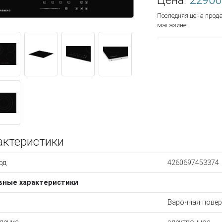
Цена:
22900
Последняя цена прод
магазине.
актеристики
од
4260697453374
вные характеристики
Варочная повер