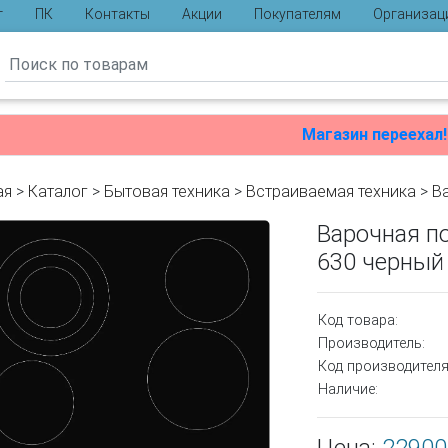
г
ПК
Контакты
Акции
Покупателям
Организац
ы
Магазин переехал!
ая
>
Каталог
>
Бытовая техника
>
Встраиваемая техника
>
В
Варочная п
630 черный
Код товара:
Производитель:
Код производителя
Наличие: