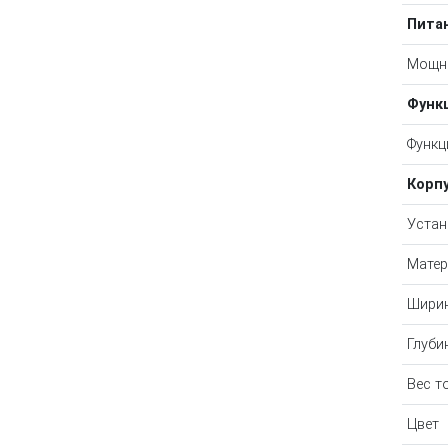
Пита
Мощн
Функ
Функц
Корп
Устан
Матер
Ширин
Глуби
Вес т
Цвет