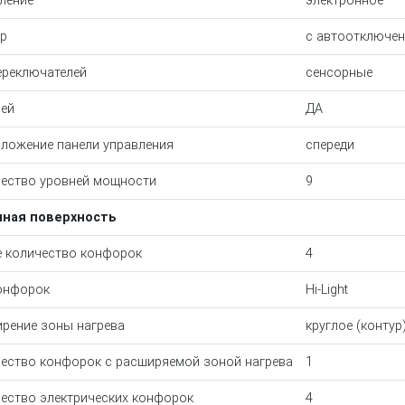
ление
электронное
р
с автоотключе
ереключателей
сенсорные
ей
ДА
ложение панели управления
спереди
ество уровней мощности
9
чная поверхность
 количество конфорок
4
онфорок
Hi-Light
рение зоны нагрева
круглое (контур
ество конфорок с расширяемой зоной нагрева
1
ество электрических конфорок
4