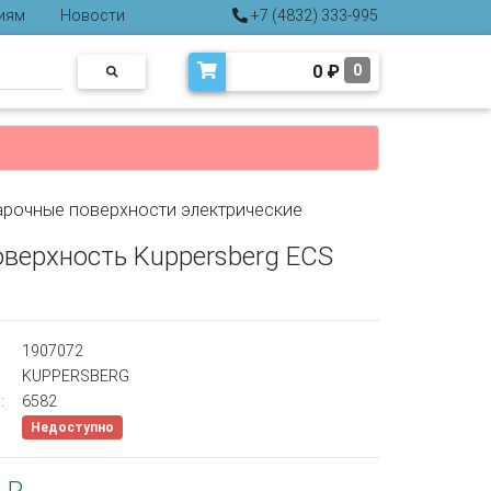
иям
Новости
+7 (4832) 333-995
0
₽
0
арочные поверхности электрические
оверхность Kuppersberg ECS
1907072
KUPPERSBERG
:
6582
Недоступно