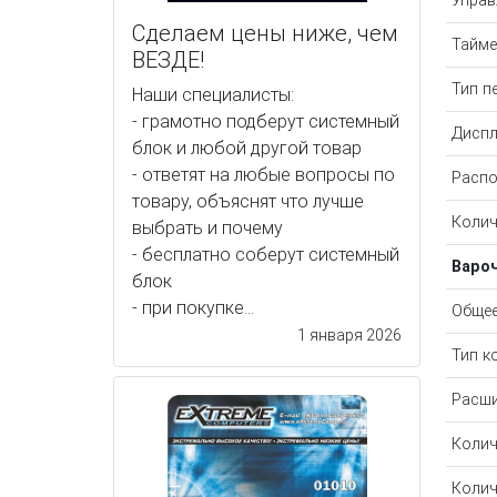
Управ
Сделаем цены ниже, чем
Тайме
ВЕЗДЕ!
Тип п
Наши специалисты:
- грамотно подберут системный
Диспл
блок и любой другой товар
- ответят на любые вопросы по
Распо
товару, объяснят что лучше
Колич
выбрать и почему
- бесплатно соберут системный
Варо
блок
- при покупке...
Общее
1 января 2026
Тип к
Расши
Колич
Колич