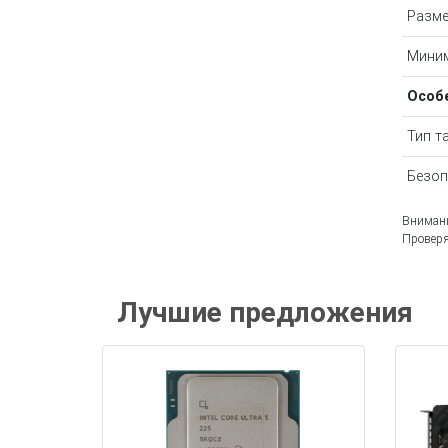
Разме
Миним
Особ
Тип т
Безоп
Внимани
Проверя
Лучшие предложения