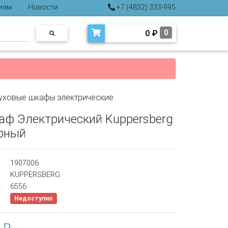
иям
Новости
+7 (4832) 333-995
0
₽
0
уховые шкафы электрические
аф Электрический Kuppersberg
ерный
1907006
KUPPERSBERG
:
6556
Недоступно