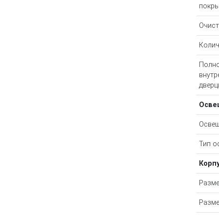
покры
Очист
Колич
Полно
внутр
дверц
Осве
Освещ
Тип о
Корп
Разм
Разме