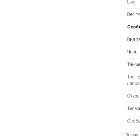
Цвет
Вес т
Особ
Вид т
Часы
Тайме
Тип т
напр
Откры
Телес
Особе
Внимани