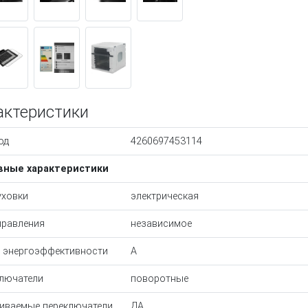
актеристики
од
4260697453114
вные характеристики
уховки
электрическая
правления
независимое
 энергоэффективности
A
лючатели
поворотные
иваемые переключатели
ДА