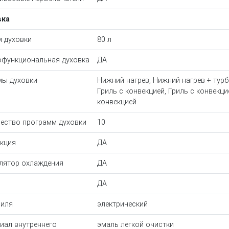
вка
 духовки
80 л
функциональная духовка
ДА
ы духовки
Нижний нагрев, Нижний нагрев + турб
Гриль с конвекцией, Гриль с конвекц
конвекцией
ество программ духовки
10
кция
ДА
лятор охлаждения
ДА
ДА
риля
электрический
иал внутреннего
эмаль легкой очистки