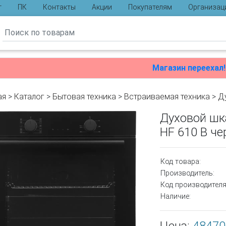
г
ПК
Контакты
Акции
Покупателям
Организац
ы
Магазин переехал!
ая
>
Каталог
>
Бытовая техника
>
Встраиваемая техника
>
Д
Духовой шк
HF 610 B ч
Код товара:
Производитель:
Код производителя
Наличие: