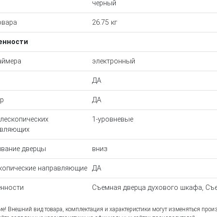
черный
овара
26.75 кг
енности
аймера
электронный
ДА
р
ДА
елескопических
1-уровневые
авляющих
вание дверцы
вниз
копические направляющие
ДА
нности
Съемная дверца духового шкафа, Съе
е! Внешний вид товара, комплектация и характеристики могут изменяться прои