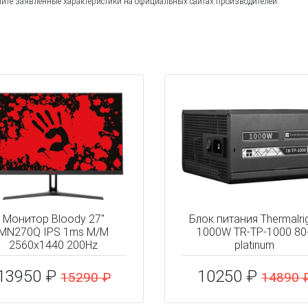
йте заявленные характеристики на официальных сайтах производителей.
Монитор Bloody 27"
Блок питания Thermalri
MN270Q IPS 1ms M/M
1000W TR-TP-1000 80
2560x1440 200Hz
platinum
13950 ₽
10250 ₽
15290 ₽
14890 