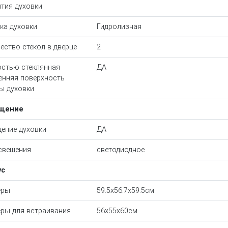
тия духовки
ка духовки
Гидролизная
ество стекол в дверце
2
стью стеклянная
ДА
енняя поверхность
ы духовки
щение
ение духовки
ДА
свещения
светодиодное
ус
еры
59.5x56.7x59.5см
ры для встраивания
56x55x60см