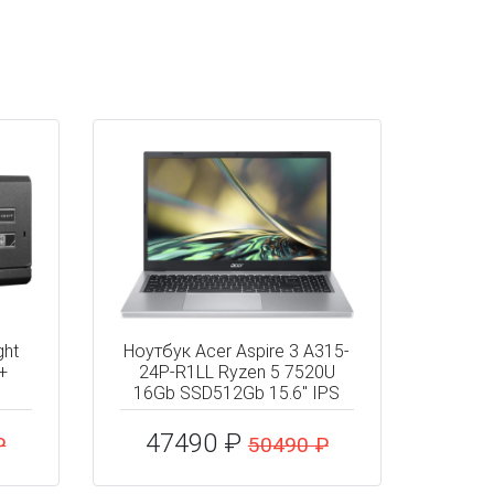
ght
Ноутбук Acer Aspire 3 A315-
+
24P-R1LL Ryzen 5 7520U
16Gb SSD512Gb 15.6" IPS
47490 ₽
₽
50490 ₽