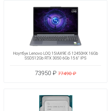
Ноутбук Lenovo LOQ 15IAX9E i5 12450HX 16Gb
SSD512Gb RTX 3050 6Gb 15.6" IPS
73950 ₽
77490 ₽