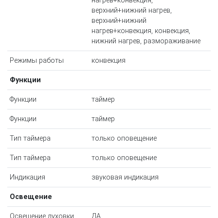
нагрев+конвекция,
верхний+нижний нагрев,
верхний+нижний
нагрев+конвекция, конвекция,
нижний нагрев, размораживание
Режимы работы
конвекция
Функции
Функции
таймер
Функции
таймер
Тип таймера
только оповещение
Тип таймера
только оповещение
Индикация
звуковая индикация
Освещение
Освещение духовки
ДА