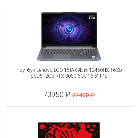
Ноутбук Lenovo LOQ 15IAX9E i5 12450HX 16Gb
SSD512Gb RTX 3050 6Gb 15.6" IPS
73950 ₽
77490 ₽