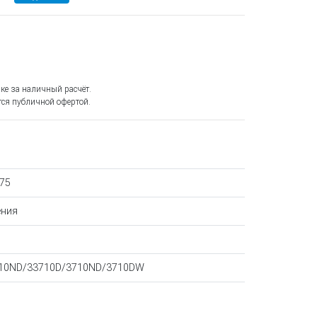
ке за наличный расчёт.
ся публичной офертой.
75
ения
310ND/33710D/3710ND/3710DW