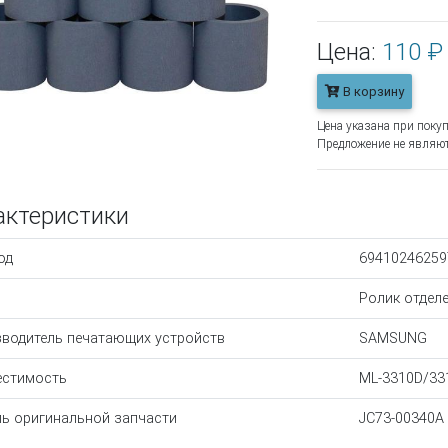
Цена:
110 ₽
В корзину
Цена указана при покуп
Предложение не являют
актеристики
од
69410246259
Ролик отдел
водитель печатающих устройств
SAMSUNG
естимость
ML-3310D/3
ь оригинальной запчасти
JC73-00340A