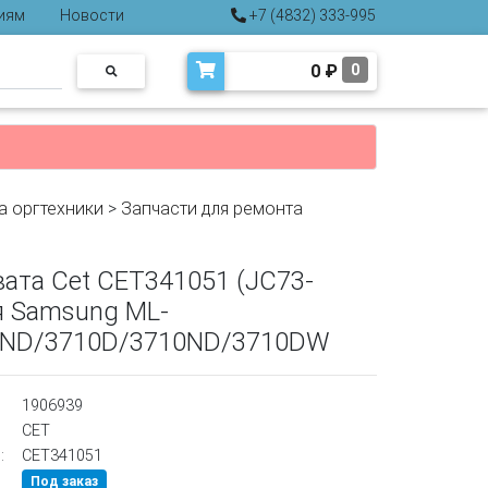
иям
Новости
+7 (4832) 333-995
0
₽
0
а оргтехники
>
Запчасти для ремонта
вата Cet CET341051 (JC73-
я Samsung ML-
0ND/3710D/3710ND/3710DW
1906939
CET
:
CET341051
Под заказ