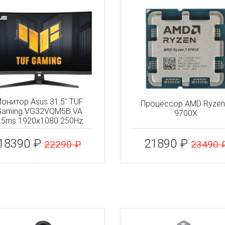
онитор Asus 31.5" TUF
Процессор AMD Ryzen
Gaming VG32VQM5B VA
9700X
.5ms 1920x1080 250Hz
18390 ₽
21890 ₽
22290 ₽
23490 