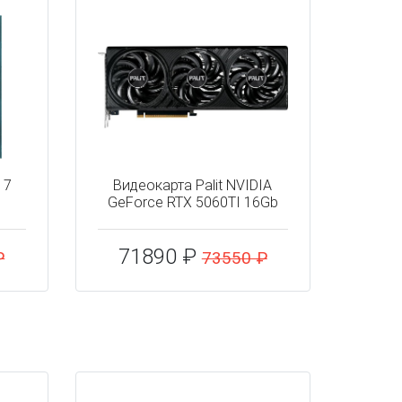
 7
Видеокарта Palit NVIDIA
GeForce RTX 5060TI 16Gb
71890 ₽
₽
73550 ₽