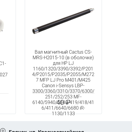
Вал магнитный Cactus CS-
MRS-H2015-10 (в оболочке)
для HP LJ
C1-
1160/1320/3390/3392/P201
4/P2015/P2035/P2055/M272
027
7 MFP LJ Pro M401/M425
Canon i-Sensys LBP-
3300/3360/3310/3370/6300/
251/252/253 MF-
40 ₽
6140/5940/5840/419/418/41
6/411/6640/6680 iR-
1130/1133