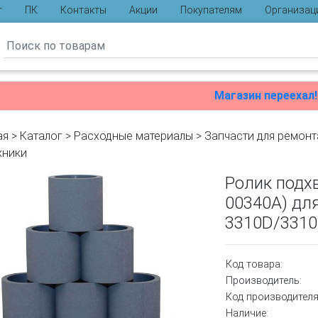
г
ПК
Контакты
Акции
Покупателям
Организац
ы
Магазин переехал!
ая
>
Каталог
>
Расходные материалы
>
Запчасти для ремонт
хники
Ролик подх
00340A) дл
3310D/331
Код товара:
Производитель:
Код производителя
Наличие: