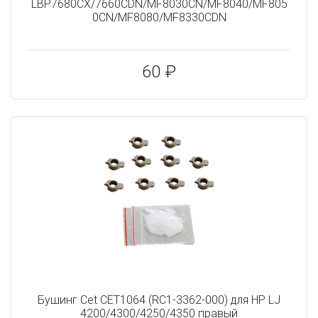
LBP7680CX/7660CDN/MF8030CN/MF8040/MF805
0CN/MF8080/MF8330CDN
60 ₽
Бушинг Cet CET1064 (RC1-3362-000) для HP LJ
4200/4300/4250/4350 правый