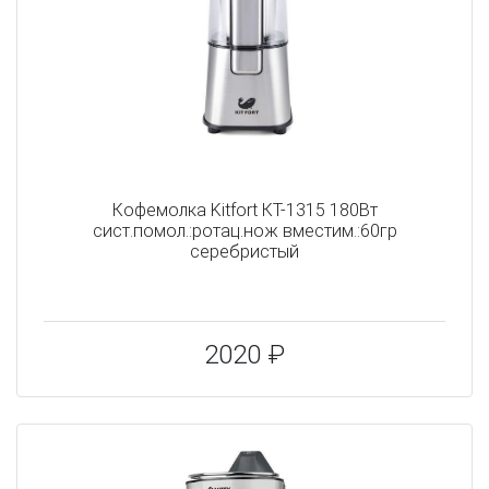
Кофемолка Kitfort КТ-1315 180Вт
сист.помол.:ротац.нож вместим.:60гр
серебристый
2020 ₽