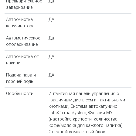
Предварительное
Да
заваривание
Автоочистка
ДА
капучинатора
Автоматическое
Да
ополаскивание
Автоочистка от
ДА
накипи
Подача пара и
ДА
горячей воды
Особенности
Интуитивная панель управления с
графичным дисплеем и тактильными
кнопками, Система автокапучино
LatteCrema System, Функция MY
(настройка крепости, количества
кофе/молока для каждого напитка),
Съемный компактный блок