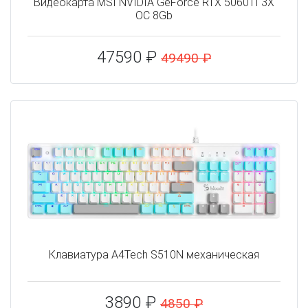
Видеокарта MSI NVIDIA GeForce RTX 5060TI 3X
OC 8Gb
47590 ₽
49490 ₽
Клавиатура A4Tech S510N механическая
3890 ₽
4850 ₽