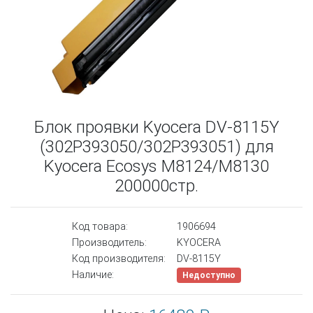
Блок проявки Kyocera DV-8115Y
(302P393050/302P393051) для
Kyocera Ecosys M8124/M8130
200000стр.
Код товара:
1906694
Производитель:
KYOCERA
Код производителя:
DV-8115Y
Наличие:
Недоступно