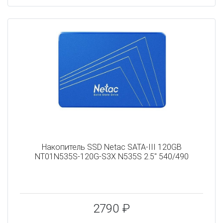
Накопитель SSD Netac SATA-III 120GB
NT01N535S-120G-S3X N535S 2.5" 540/490
2790 ₽