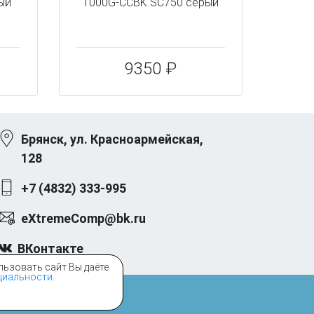
ный
1000G-CCBK SC750 серый
9350 ₽
Брянск, ул. Красноармейская,
128
+7 (4832) 333-995
eXtremeComp@bk.ru
ВКонтакте
льзовать сайт Вы даёте
циальности
.