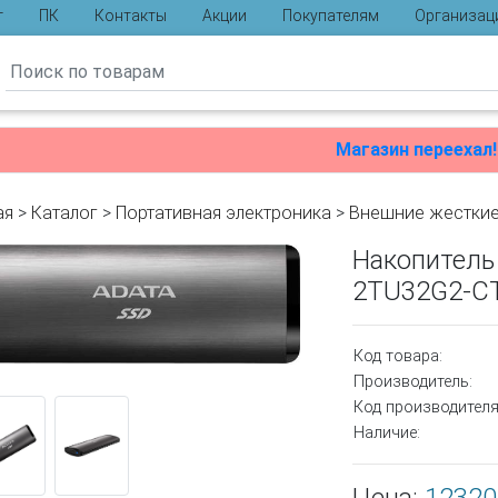
г
ПК
Контакты
Акции
Покупателям
Организац
ы
Магазин переехал!
ая
>
Каталог
>
Портативная электроника
>
Внешние жесткие
Накопитель
2TU32G2-CT
Код товара:
Производитель:
Код производителя
Наличие: