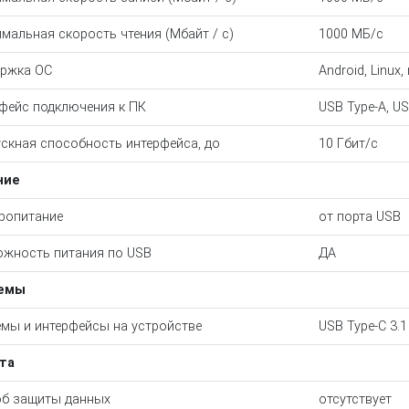
мальная скорость чтения (Мбайт / с)
1000 МБ/с
ржка ОС
Android, Linux
фейс подключения к ПК
USB Type-A, US
скная способность интерфейса, до
10 Гбит/с
ние
ропитание
от порта USB
жность питания по USB
ДА
емы
мы и интерфейсы на устройстве
USB Type-C 3.1 
та
б защиты данных
отсутствует