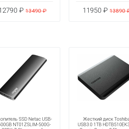
12790 ₽
11950 ₽
13490 ₽
13890 
опитель SSD Netac USB-
Жесткий диск Toshib
500GB NT01ZSLIM-500G-
USB3.0 1TB HDTB510EK