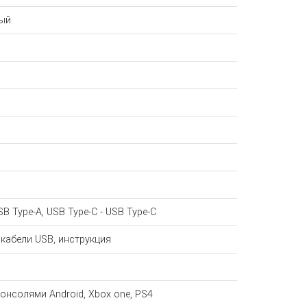
ый
SB Type-A, USB Type-C - USB Type-C
 кабели USB, инструкция
онсолями Android, Xbox one, PS4