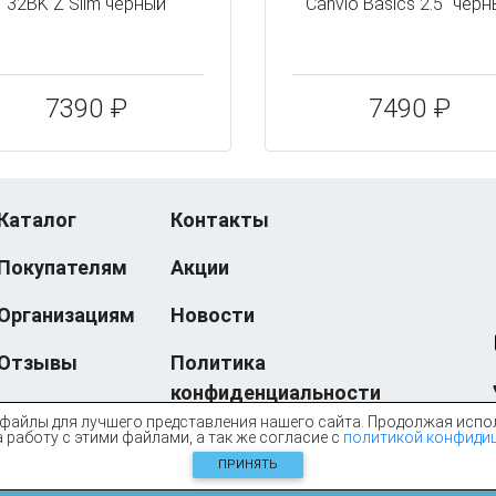
32BK Z Slim черный
Canvio Basics 2.5" чер
7390 ₽
7490 ₽
Каталог
Контакты
Покупателям
Акции
Организациям
Новости
Отзывы
Политика
конфиденциальности
файлы для лучшего представления нашего сайта. Продолжая испо
 работу с этими файлами, а так же согласие с
политикой конфиди
© eXtreme Computers, 2005-2026
ПРИНЯТЬ