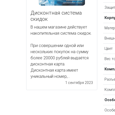
Защит
Дисконтная система
Корп
скидок
В нашем магазине действует
Матер
накопительная система скидок.
Внешн
При совершении одной или
Цвет
нескольких покупок на сумму
более 20000 рублей выдаётся
Вес т
дисконтная карта.
Комп
Дисконтная карта имеет
уникальный номер,...
Разъе
1 сентября 2023
Компл
Особ
Особе