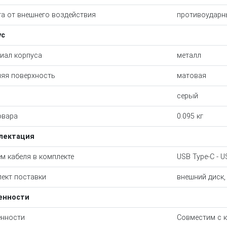
а от внешнего воздействия
противоударн
ус
иал корпуса
металл
яя поверхность
матовая
серый
овара
0.095 кг
лектация
м кабеля в комплекте
USB Type-C - U
ект поставки
внешний диск,
енности
нности
Совместим с к