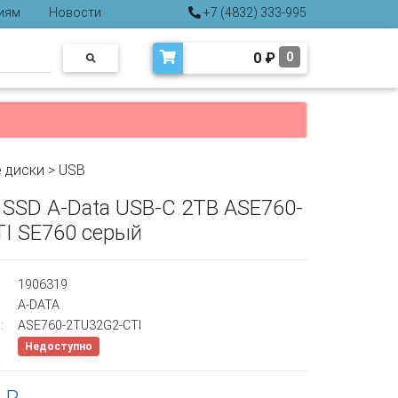
иям
Новости
+7 (4832) 333-995
0
₽
0
 диски
>
USB
 SSD A-Data USB-C 2TB ASE760-
I SE760 серый
1906319
A-DATA
:
ASE760-2TU32G2-CTI
Недоступно