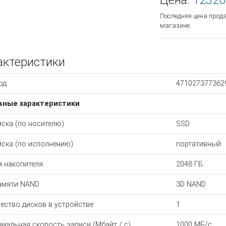
Цена:
12320
Последняя цена прод
магазине.
актеристики
од
471027377362
вные характеристики
иска (по носителю)
SSD
иска (по исполнению)
портативный
 накопителя
2048 ГБ
амяти NAND
3D NAND
ество дисков в устройстве
1
мальная скорость записи (Мбайт / с)
1000 МБ/с