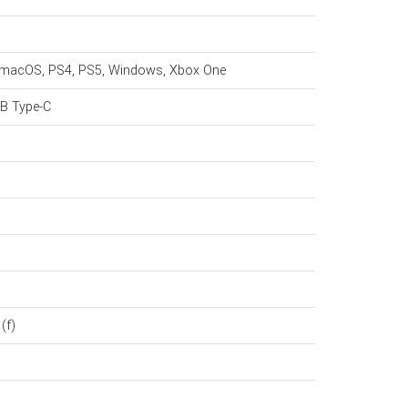
, macOS, PS4, PS5, Windows, Xbox One
B Type-C
(f)