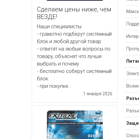
Сделаем цены ниже, чем
Макси
ВЕЗДЕ!
Подде
Наши специалисты:
- грамотно подберут системный
Интер
блок и любой другой товар
- ответят на любые вопросы по
Пропу
товару, объяснят что лучше
Пита
выбрать и почему
- бесплатно соберут системный
Элект
блок
- при покупке...
Возмо
1 января 2026
Разъ
Разъе
Защи
Спосо