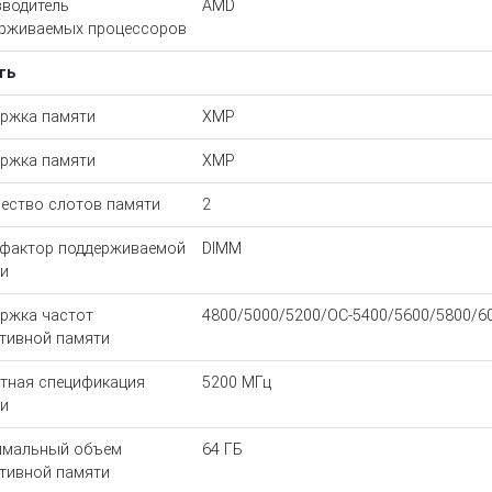
водитель
AMD
рживаемых процессоров
ть
ржка памяти
XMP
ржка памяти
XMP
ество слотов памяти
2
фактор поддерживаемой
DIMM
и
ржка частот
4800/5000/5200/OC-5400/5600/5800/6
тивной памяти
тная спецификация
5200 МГц
и
имальный объем
64 ГБ
тивной памяти