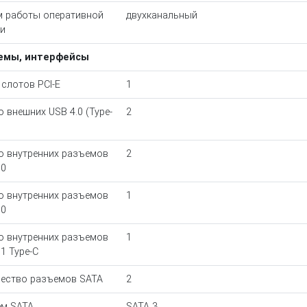
 работы оперативной
двухканальный
и
емы, интерфейсы
 слотов PCI-E
1
о внешних USB 4.0 (Type-
2
о внутренних разъемов
2
.0
о внутренних разъемов
1
.0
о внутренних разъемов
1
.1 Type-C
ество разъемов SATA
2
м SATA
SATA 3