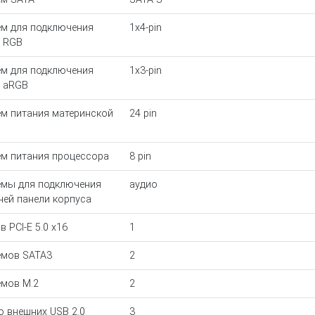
м для подключения
1x4-pin
 RGB
м для подключения
1x3-pin
 aRGB
м питания материнской
24 pin
ы
м питания процессора
8 pin
мы для подключения
аудио
ней панели корпуса
 PCI-E 5.0 x16
1
мов SATA3
2
мов M.2
2
о внешних USB 2.0
3