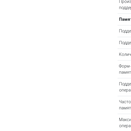
Произ
подде
Памя
Подде
Подде
Колич
Форм-
памят
Подде
опера
Часто
памят
Макс
опера