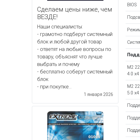
BIOS
Сделаем цены ниже, чем
ВЕЗДЕ!
Подсв
Наши специалисты:
Режим
- грамотно подберут системный
блок и любой другой товар
Систе
- ответят на любые вопросы по
Подд
товару, объяснят что лучше
выбрать и почему
M2 22
- бесплатно соберут системный
4.0 х4
блок
- при покупке...
M2 22
5.0 х4
1 января 2026
Подде
Подде
Подде