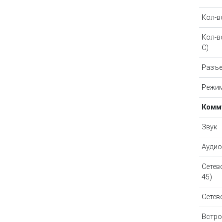
Кол-в
Кол-в
C)
Разъе
Режим
Комм
Звук
Аудио
Сетев
45)
Сетев
Встро