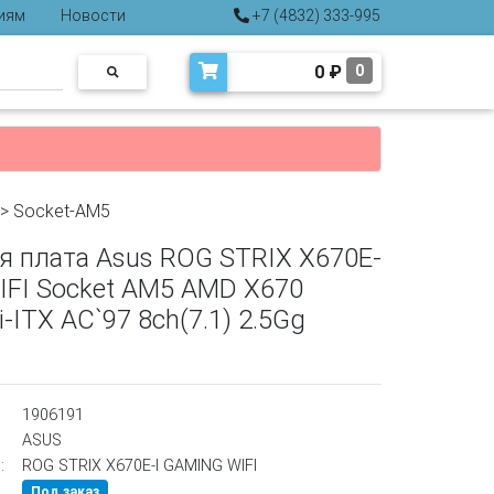
иям
Новости
+7 (4832) 333-995
0
₽
0
>
Socket-AM5
я плата Asus ROG STRIX X670E-
IFI Socket AM5 AMD X670
-ITX AC`97 8ch(7.1) 2.5Gg
1906191
ASUS
:
ROG STRIX X670E-I GAMING WIFI
Под заказ