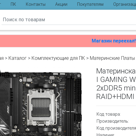
г
ПК
Контакты
Акции
Покупателям
Организац
ы
Магазин переехал!
ая
>
Каталог
>
Комплектующие для ПК
>
Материнские Платы
Материнска
I GAMING W
2xDDR5 mini
RAID+HDMI
Код товара:
Производитель:
Код производителя
Наличие: