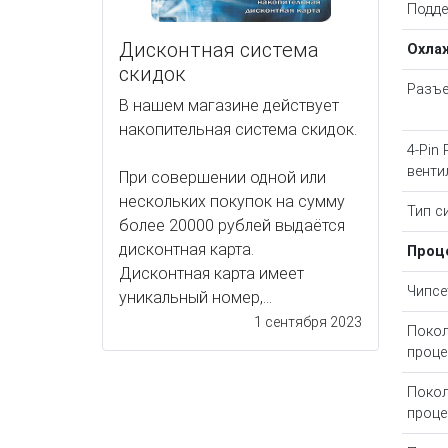
Подде
Дисконтная система
Охла
скидок
Разъе
В нашем магазине действует
накопительная система скидок.
4-Pin
венти
При совершении одной или
нескольких покупок на сумму
Тип с
более 20000 рублей выдаётся
дисконтная карта.
Проц
Дисконтная карта имеет
Чипсе
уникальный номер,...
1 сентября 2023
Покол
проце
Покол
проце