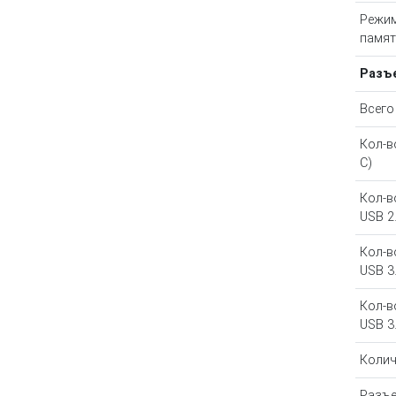
Режим
памят
Разъ
Всего
Кол-в
C)
Кол-в
USB 2
Кол-в
USB 3
Кол-в
USB 3
Колич
Разъе