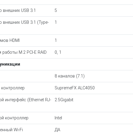
о внешних USB 3.1
5
о внешних USB 3.1 (Type-
1
мов HDMI
1
 работы M.2 PCI-E RAID
0, 1
уникации
8 каналов (7.1)
 контроллер
SupremeFX ALC4050
ой интерфейс (Ethernet RJ-
2.5Gigabit
ой контроллер
Intel
енный Wi-Fi
ДА