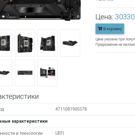
Цена:
30330
В корзину
Цена указана при покуп
Предложение не являют
актеристики
од
4711081905578
вные характеристики
нности и технологии
UEFI