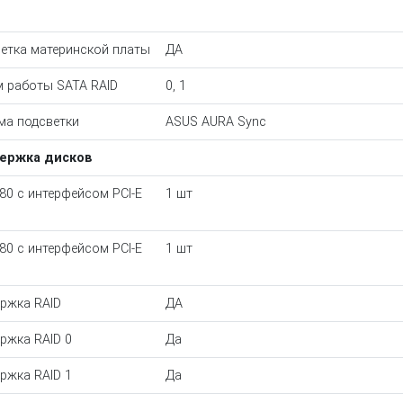
етка материнской платы
ДА
 работы SATA RAID
0, 1
ма подсветки
ASUS AURA Sync
ержка дисков
80 с интерфейсом PCI-E
1 шт
80 с интерфейсом PCI-E
1 шт
ржка RAID
ДА
ржка RAID 0
Да
ржка RAID 1
Да