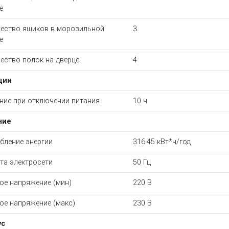
е
ество ящиков в морозильной
3
е
ество полок на дверце
4
ции
ние при отключении питания
10 ч
ние
бление энергии
316.45 кВт*ч/год
та электросети
50 Гц
ое напряжение (мин)
220 В
ое напряжение (макс)
230 В
ус