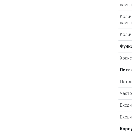
камер
Колич
камер
Колич
Функ
Хране
Пита
Потре
Часто
Входн
Входн
Корп