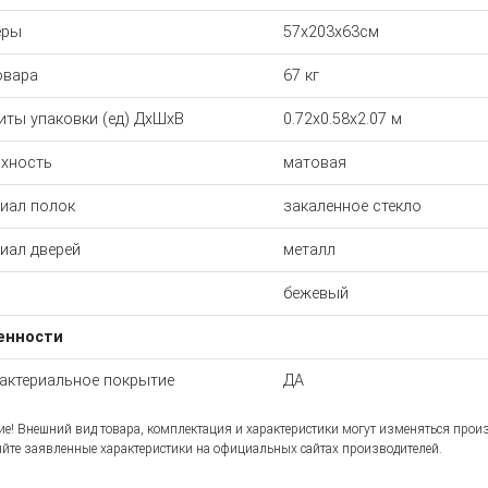
еры
57x203x63см
овара
67 кг
иты упаковки (ед) ДхШхВ
0.72x0.58x2.07 м
хность
матовая
иал полок
закаленное стекло
иал дверей
металл
бежевый
енности
актериальное покрытие
ДА
е! Внешний вид товара, комплектация и характеристики могут изменяться прои
йте заявленные характеристики на официальных сайтах производителей.