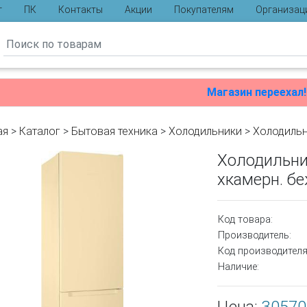
г
ПК
Контакты
Акции
Покупателям
Организац
ы
Магазин переехал!
ая
>
Каталог
>
Бытовая техника
>
Холодильники
>
Холодиль
Холодильник
хкамерн. б
Код товара:
Производитель:
Код производителя
Наличие: