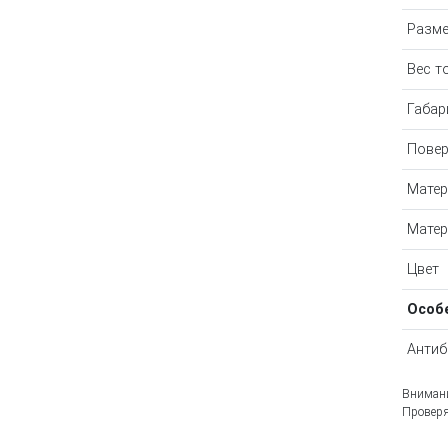
Разм
Вес т
Габар
Повер
Матер
Матер
Цвет
Особ
Антиб
Внимани
Проверя