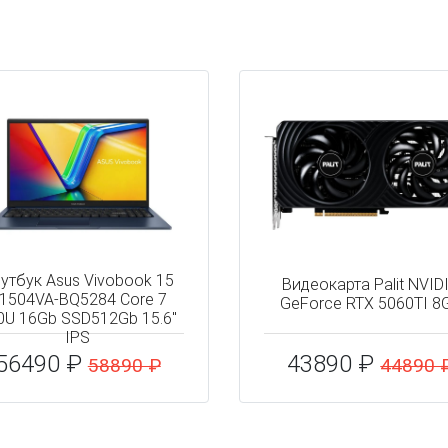
утбук Asus Vivobook 15
Видеокарта Palit NVID
1504VA-BQ5284 Core 7
GeForce RTX 5060TI 8
0U 16Gb SSD512Gb 15.6"
IPS
56490 ₽
43890 ₽
58890 ₽
44890 