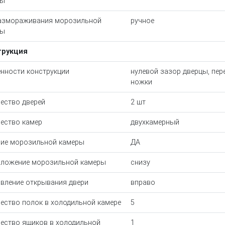
ры
азмораживания морозильной
ручное
ры
трукция
нности конструкции
нулевой зазор дверцы, пер
ножки
ество дверей
2 шт
ество камер
двухкамерный
ие морозильной камеры
ДА
ложение морозильной камеры
снизу
вление открывания двери
вправо
ество полок в холодильной камере
5
ество ящиков в холодильной
1