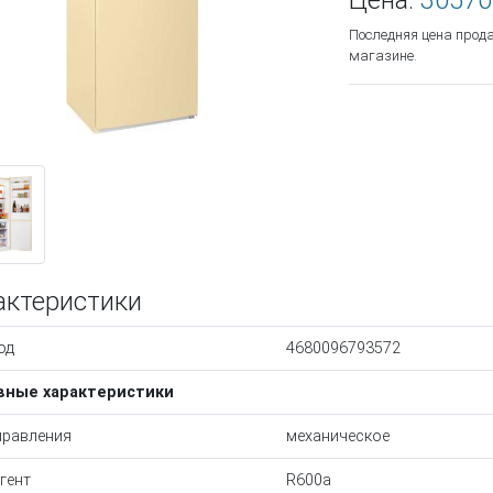
Цена:
30570
Последняя цена прод
магазине.
актеристики
од
4680096793572
вные характеристики
правления
механическое
гент
R600a