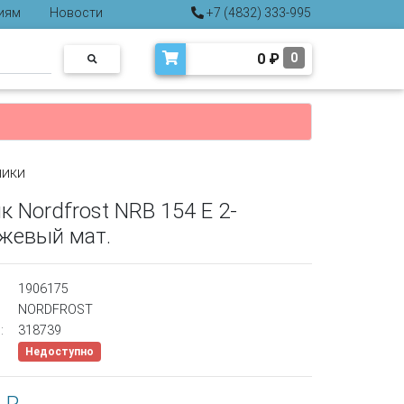
иям
Новости
+7 (4832) 333-995
0
₽
0
ники
 Nordfrost NRB 154 E 2-
ежевый мат.
1906175
NORDFROST
:
318739
Недоступно