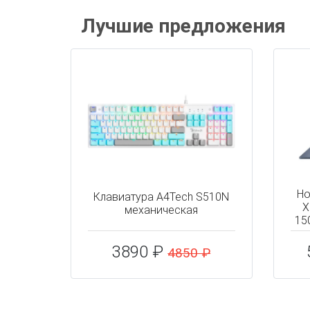
Лучшие предложения
Но
Клавиатура A4Tech S510N
X
механическая
15
3890 ₽
4850 ₽