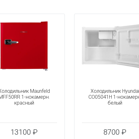
Холодильник Maunfeld
Холодильник Hyunda
MFF50RR 1-нокамерн.
CO05041H 1-нокамерн
красный
белый
13100 ₽
8700 ₽