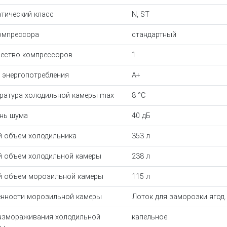
тический класс
N, ST
омпрессора
стандартный
ество компрессоров
1
 энергопотребления
A+
ратура холодильной камеры max
8 °С
нь шума
40 дБ
 объем холодильника
353 л
 объем холодильной камеры
238 л
 объем морозильной камеры
115 л
нности морозильной камеры
Лоток для заморозки ягод.
азмораживания холодильной
капельное