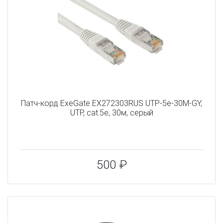
Патч-корд ExeGate EX272303RUS UTP-5e-30M-GY,
UTP, cat.5e, 30м, серый
500 ₽