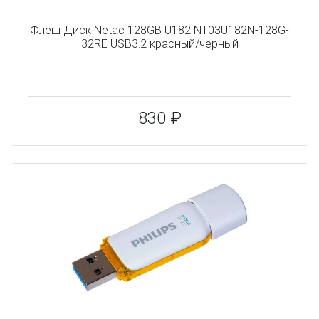
Флеш Диск Netac 128GB U182 NT03U182N-128G-
32RE USB3.2 красный/черный
830 ₽