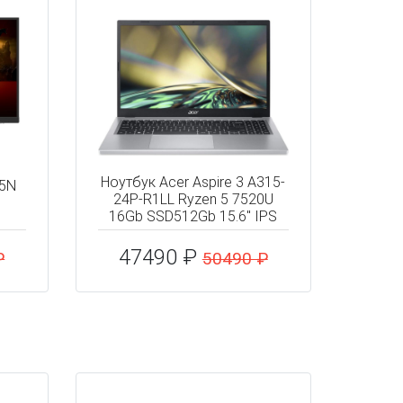
Ноутбук Acer Aspire 3 A315-
15N
24P-R1LL Ryzen 5 7520U
16Gb SSD512Gb 15.6" IPS
47490 ₽
₽
50490 ₽