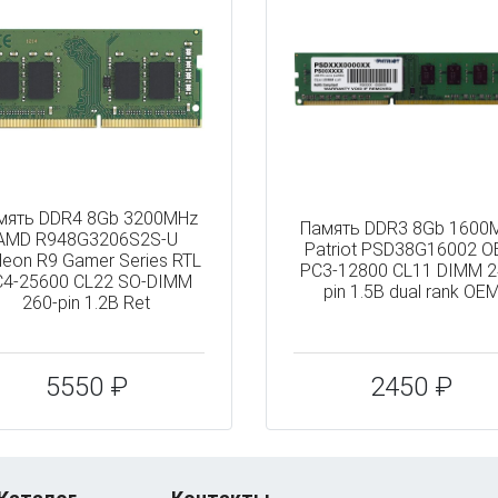
мять DDR4 8Gb 3200MHz
Память DDR3 8Gb 1600
AMD R948G3206S2S-U
Patriot PSD38G16002 
eon R9 Gamer Series RTL
PC3-12800 CL11 DIMM 2
C4-25600 CL22 SO-DIMM
pin 1.5В dual rank OE
260-pin 1.2В Ret
5550 ₽
2450 ₽