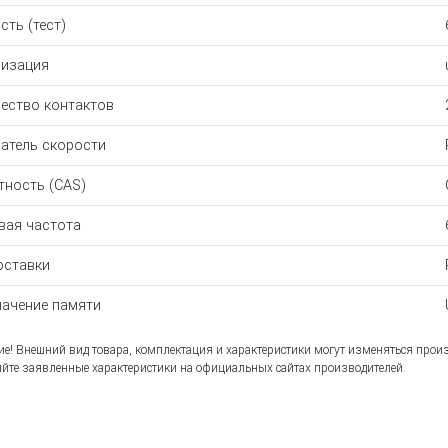
сть (тест)
изация
ество контактов
атель скорости
тность (CAS)
вая частота
оставки
ачение памяти
е! Внешний вид товара, комплектация и характеристики могут изменяться прои
йте заявленные характеристики на официальных сайтах производителей.