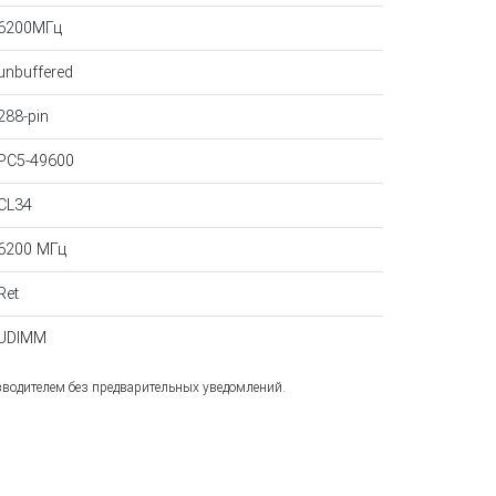
6200МГц
unbuffered
288-pin
PC5-49600
CL34
6200 МГц
Ret
UDIMM
зводителем без предварительных уведомлений.