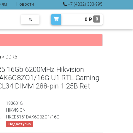
иям
Новости
+7 (4832) 333-995
0
₽
0
я
>
DDR5
5 16Gb 6200MHz Hikvision
AK6O8ZO1/16G U1 RTL Gaming
L34 DIMM 288-pin 1.25В Ret
1906018
HIKVISION
:
HKED5161DAK6O8ZO1/16G
Недоступно