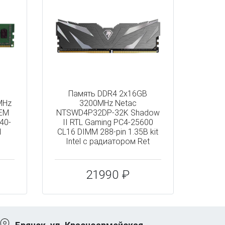
Память DDR4 2x16GB
MHz
3200MHz Netac
OEM
NTSWD4P32DP-32K Shadow
40-
II RTL Gaming PC4-25600
M
CL16 DIMM 288-pin 1.35В kit
Intel с радиатором Ret
21990 ₽