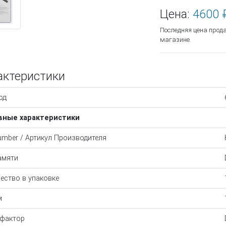
Цена:
4600 
Последняя цена прод
магазине.
актеристики
од
вные характеристики
umber / Артикул Производителя
амяти
ество в упаковке
м
фактор