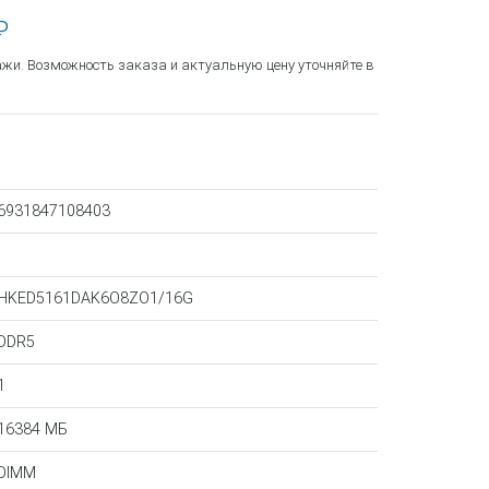
₽
ажи. Возможность заказа и актуальную цену уточняйте в
6931847108403
HKED5161DAK6O8ZO1/16G
DDR5
1
16384 МБ
DIMM