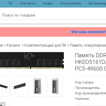
г
ПК
Контакты
Акции
Покупателям
Организац
ы
Магазин переехал!
ая
>
Каталог
>
Комплектующие для ПК
>
Память оперативна
Память DDR
HKED5161D
PC5-49600 C
Код товара:
Производитель:
Код производителя
Наличие: