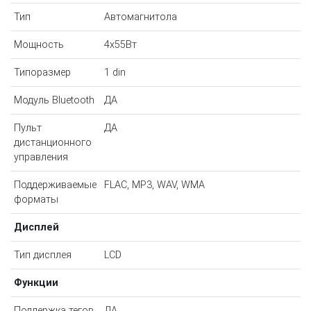
Тип
Автомагнитола
Мощность
4x55Вт
Типоразмер
1 din
Модуль Bluetooth
ДА
Пульт
ДА
дистанционного
управления
Поддерживаемые
FLAC, MP3, WAV, WMA
форматы
Дисплей
Тип дисплея
LCD
Функции
Поддержка тегов
ДА