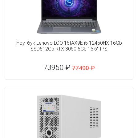
Ноутбук Lenovo LOQ 15IAX9E i5 12450HX 16Gb
SSD512Gb RTX 3050 6Gb 15.6" IPS
73950 ₽
77490 ₽