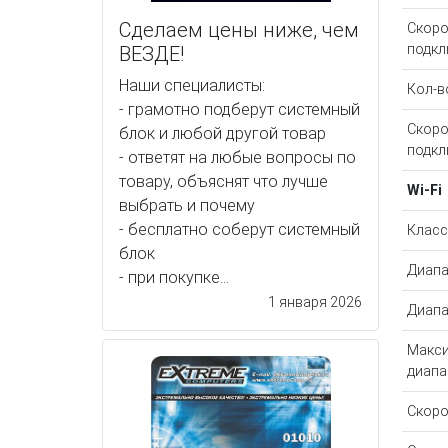
Сделаем цены ниже, чем
Скоро
подкл
ВЕЗДЕ!
Наши специалисты:
Кол-в
- грамотно подберут системный
Скоро
блок и любой другой товар
подкл
- ответят на любые вопросы по
товару, объяснят что лучше
Wi-Fi
выбрать и почему
- бесплатно соберут системный
Класс
блок
Диапа
- при покупке...
1 января 2026
Диапа
Макси
диап
Скоро