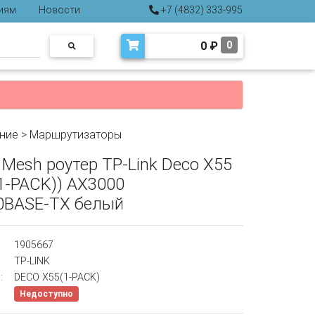
иям
Новости
+7 (4832) 333-995
0
₽
0
ние
>
Маршрутизаторы
Mesh роутер TP-Link Deco X55
1-PACK)) AX3000
0BASE-TX белый
1905667
TP-LINK
:
DECO X55(1-PACK)
Недоступно