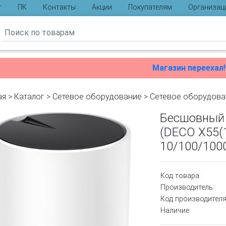
г
ПК
Контакты
Акции
Покупателям
Организац
ы
Магазин переехал!
ая
>
Каталог
>
Сетевое оборудование
>
Cетевое оборудова
Бесшовный 
(DECO X55(
10/100/100
Код товара:
Производитель:
Код производителя
Наличие: