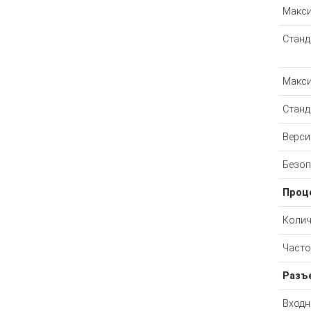
Макси
Станда
Макси
Станд
Верси
Безоп
Проц
Колич
Часто
Разъ
Входн