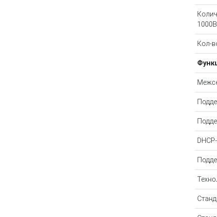
Колич
1000B
Кол-в
Функ
Межсе
Подде
Подде
DHCP-
Подде
Техно
Станд