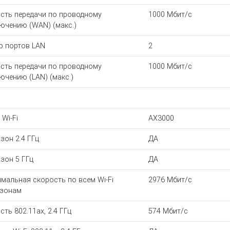
сть передачи по проводному
1000 Мбит/с
ючению (WAN) (макс.)
о портов LAN
2
сть передачи по проводному
1000 Мбит/с
ючению (LAN) (макс.)
 Wi-Fi
AX3000
зон 2.4 ГГц
ДА
зон 5 ГГц
ДА
мальная скорость по всем Wi-Fi
2976 Мбит/с
азонам
сть 802.11ax, 2.4 ГГц
574 Мбит/с