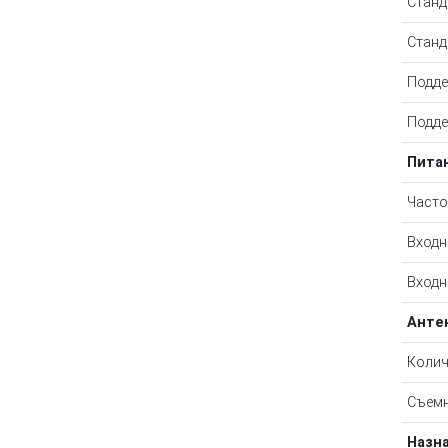
Станд
Станд
Подде
Подде
Пита
Часто
Входн
Входн
Анте
Колич
Съемн
Назн