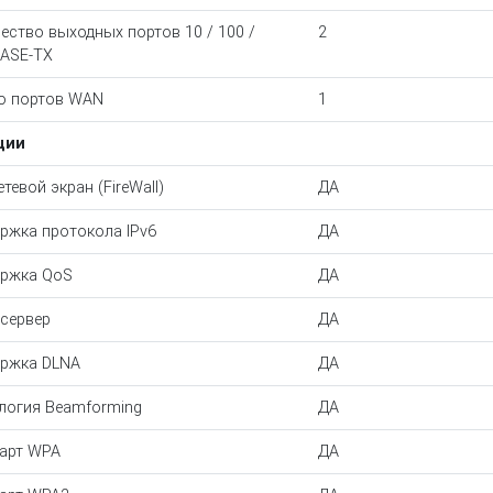
ество выходных портов 10 / 100 /
2
ASE-TX
о портов WAN
1
ции
тевой экран (FireWall)
ДА
ржка протокола IPv6
ДА
ржка QoS
ДА
сервер
ДА
ржка DLNA
ДА
логия Beamforming
ДА
арт WPA
ДА