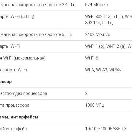
мальная скорость по частоте 2.4 ГГц
574 Мбит/с
рты Wi-Fi (5 ГГц)
Wi-Fi 802.11a, 5 ГГц, Wi-
802.11n, 5 ГГц
мальная скорость по частоте 5 ГГц
2402 Мбит/с
арты Wi-Fi
Wi-Fi 1 (b), Wi-Fi 2 (a), Wi
я Wi-Fi (максимальная)
Wi-Fi 6
асность Wi-Fi
WPA, WPA2, WPA3
ессор
ество ядер процессора
2
та процессора
1000 МГц
емы, интерфейсы
ой интерфейс
10/100/1000BASE-TX