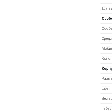
Для г
Особ
Особе
Средс
Мобил
Конст
Корп
Разм
Цвет
Вес т
Габар