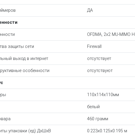
еймеров
ДА
енности
нности
OFDMA, 2x2 MU-MIMO H
тва защиты сети
Firewall
ьный выход в интернет
отсутствует
руктивные особенности
отсутствуют
ус
еры
110x114x110мм
белый
овара
460 грамм
иты упаковки (ед) ДхШхВ
0.223x0.125x0.195 м