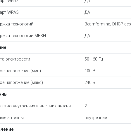
арт WPA2
ДА
арт WPA3
ДА
ржка технологий
Beamforming, DHCP-сер
ржка технологии MESH
ДА
ние
та электросети
50 - 60 Гц
ое напряжение (мин)
100 В
ое напряжение (макс)
240 В
нны
ество внутренних и внешних антенн
2
ые антенны
внутренние
ачение