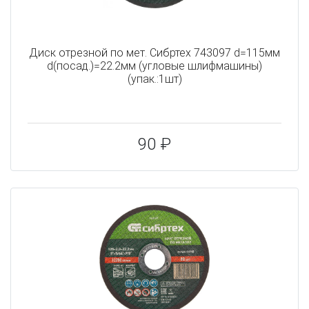
Диск отрезной по мет. Сибртех 743097 d=115мм
d(посад.)=22.2мм (угловые шлифмашины)
(упак.:1шт)
90 ₽