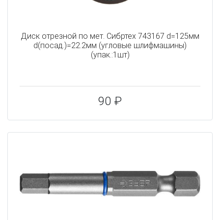
Диск отрезной по мет. Сибртех 743167 d=125мм
d(посад.)=22.2мм (угловые шлифмашины)
(упак.:1шт)
90 ₽