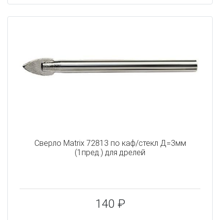
Сверло Matrix 72813 по каф/стекл Д=3мм
(1пред.) для дрелей
140 ₽