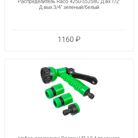
Распределитель Raco 4250-55258C Д.вх.1/2"
Д.вых.3/4" зеленый/белый
1160 ₽