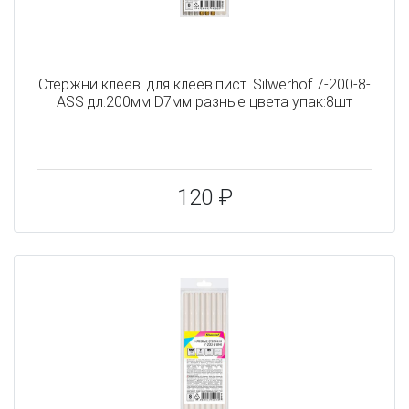
Cтержни клеев. для клеев.пист. Silwerhof 7-200-8-
ASS дл.200мм D7мм разные цвета упак:8шт
120 ₽