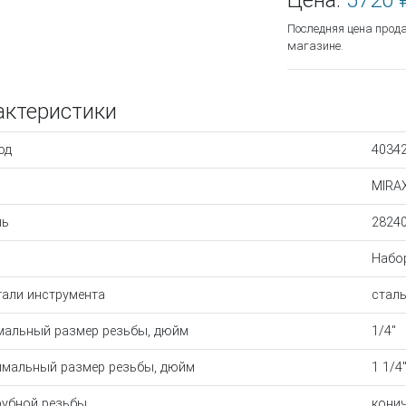
Цена:
5720 
Последняя цена прод
магазине.
актеристики
од
4034
MIRA
ль
2824
Набо
тали инструмента
сталь
альный размер резьбы, дюйм
1/4"
мальный размер резьбы, дюйм
1 1/4
рубной резьбы
кони