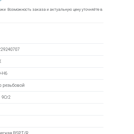
₽
ажи. Возможность заказа и актуальную цену уточняйте в
229240707
X
0-H6
р резьбовой
 9Cr2
"
ческая BSPT/R