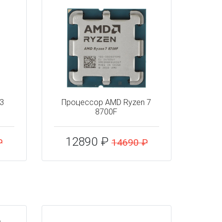
i3
Процессор AMD Ryzen 7
8700F
12890 ₽
₽
14690 ₽