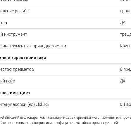
вление резьбы
право
тка
ДА
й инструмент
трещ
е инструменты / принадлежности
Клуппы
вные характеристики
ество предметов
6 пре
ий кейс
ДА
ры, вес, цвет
иты упаковки (ед) ДхШхВ
0.18x
е! Внешний вид товара, комплектация и характеристики могут изменяться прои
йте заявленные характеристики на официальных сайтах производителей.