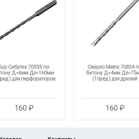
Бур Сибртех 70555 по
Сверло Matrix 70854 
тону Д=6мм Дл=160мм
бетону Д=4мм Дл=75
пред.) для перфораторов
(1пред.) для дрелей
160 ₽
160 ₽