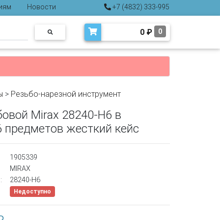
иям
Новости
+7 (4832) 333-995
0
₽
0
ы
>
Резьбо-нарезной инструмент
овой Mirax 28240-H6 в
6 предметов жесткий кейс
1905339
MIRAX
:
28240-H6
Недоступно