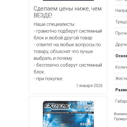
Сделаем цены ниже, чем
Напра
ВЕЗДЕ!
Трещо
Наши специалисты:
- грамотно подберут системный
Прочи
блок и любой другой товар
- ответят на любые вопросы по
Други
товару, объяснят что лучше
Осно
выбрать и почему
- бесплатно соберут системный
Колич
блок
- при покупке...
Жестк
1 января 2026
Разме
Габар
Внимани
Проверя