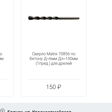
по
Сверло Matrix 70856 по
мм
бетону Д=6мм Дл=100мм
(1пред.) для дрелей
150 ₽