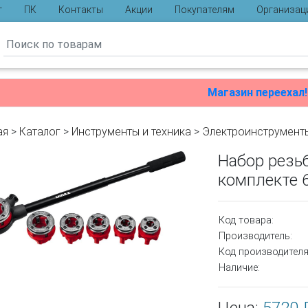
г
ПК
Контакты
Акции
Покупателям
Организац
ы
Магазин переехал!
ая
>
Каталог
>
Инструменты и техника
>
Электроинструмент
Набор резьб
комплекте 
Код товара:
Производитель:
Код производителя
Наличие: