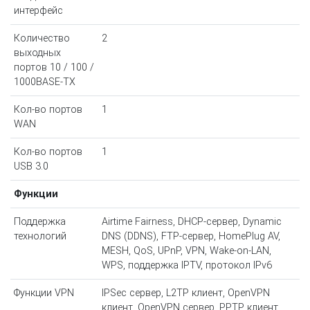
интерфейс
Количество
2
выходных
портов 10 / 100 /
1000BASE-TX
Кол-во портов
1
WAN
Кол-во портов
1
USB 3.0
Функции
Поддержка
Airtime Fairness, DHCP-сервер, Dynamic
технологий
DNS (DDNS), FTP-сервер, HomePlug AV,
MESH, QoS, UPnP, VPN, Wake-on-LAN,
WPS, поддержка IPTV, протокол IPv6
Функции VPN
IPSec сервер, L2TP клиент, OpenVPN
клиент, OpenVPN сервер, PPTP клиент,