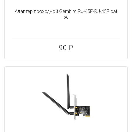
Адаптер проходной Gembird RJ-45F-RJ-45F cat
5e
90 ₽