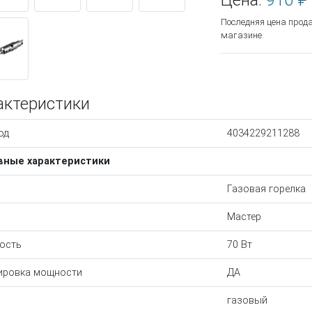
Цена:
910 ₽
Последняя цена прод
магазине.
актеристики
од
4034229211288
вные характеристики
Газовая горелка
Мастер
ость
70 Вт
ировка мощности
ДА
газовый