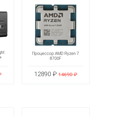
ght
Процессор AMD Ryzen 7
+
8700F
12890 ₽
₽
14690 ₽