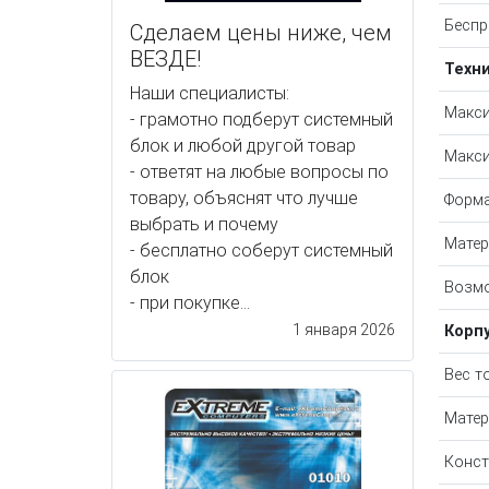
Беспр
Сделаем цены ниже, чем
ВЕЗДЕ!
Техн
Наши специалисты:
Макси
- грамотно подберут системный
блок и любой другой товар
Макси
- ответят на любые вопросы по
товару, объяснят что лучше
Форм
выбрать и почему
Матер
- бесплатно соберут системный
блок
Возм
- при покупке...
1 января 2026
Корп
Вес т
Матер
Конст