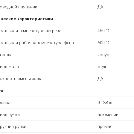
оводной паяльник
ДА
ические характеристики
мальная температура нагрева
450 °С
мальная рабочая температура фена
600 °С
а жала
конус
иал жала
медь
ожность смены жала
ДА
ус
овара
0.138 кг
иал ручки
алюминий
рукция ручки
прямая