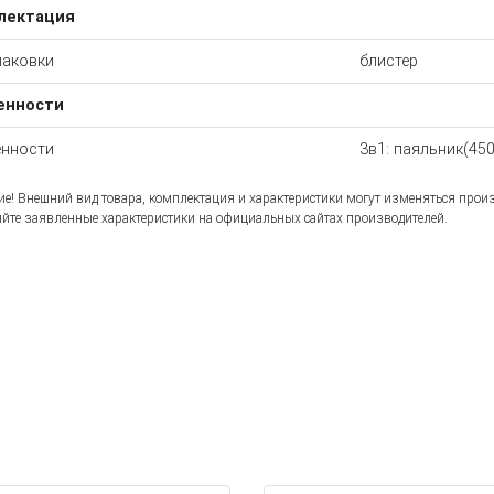
лектация
паковки
блистер
енности
нности
3в1: паяльник(450
е! Внешний вид товара, комплектация и характеристики могут изменяться прои
йте заявленные характеристики на официальных сайтах производителей.