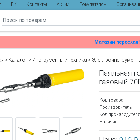
г
ПК
Контакты
Акции
Покупателям
Организац
ы
Магазин переехал!
ая
>
Каталог
>
Инструменты и техника
>
Электроинструмент
Паяльная г
газовый 70В
Код товара:
Производитель:
Код производителя
Наличие: