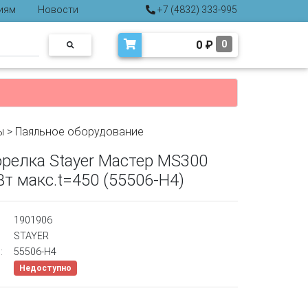
иям
Новости
+7 (4832) 333-995
0
₽
0
ы
>
Паяльное оборудование
орелка Stayer Мастер MS300
т макс.t=450 (55506-H4)
1901906
STAYER
:
55506-H4
Недоступно