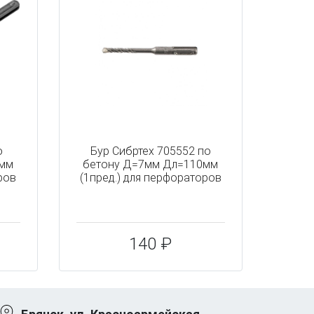
о
Бур Сибртех 705552 по
0мм
бетону Д=7мм Дл=110мм
ров
(1пред.) для перфораторов
140 ₽